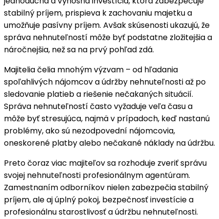
jednoduchá a výnosná investícia, ktorá zabezpečuje
stabilný príjem, prispieva k zachovaniu majetku a
umožňuje pasívny príjem. Avšak skúsenosti ukazujú, že
správa nehnuteľností môže byť podstatne zložitejšia a
náročnejšia, než sa na prvý pohľad zdá.
Majitelia čelia mnohým výzvam – od hľadania
spoľahlivých nájomcov a údržby nehnuteľnosti až po
sledovanie platieb a riešenie nečakaných situácií.
Správa nehnuteľností často vyžaduje veľa času a
môže byť stresujúca, najmä v prípadoch, keď nastanú
problémy, ako sú nezodpovední nájomcovia,
oneskorené platby alebo nečakané náklady na údržbu.
Preto čoraz viac majiteľov sa rozhoduje zveriť správu
svojej nehnuteľnosti profesionálnym agentúram.
Zamestnaním odborníkov nielen zabezpečia stabilný
príjem, ale aj úplný pokoj, bezpečnosť investície a
profesionálnu starostlivosť a údržbu nehnuteľnosti.