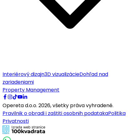
Interiérový dizajn
3D vizualizácie
Dohľad nad
zariadeniami
Property Management
Opereta d.o.o.
2026
,
všetky práva vyhradené.
Pravilnik o obradi i zaštiti osobnih podataka
Politika
Privatnosti