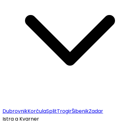
Dubrovnik
Korčula
Split
Trogir
Šibenik
Zadar
Istra a Kvarner