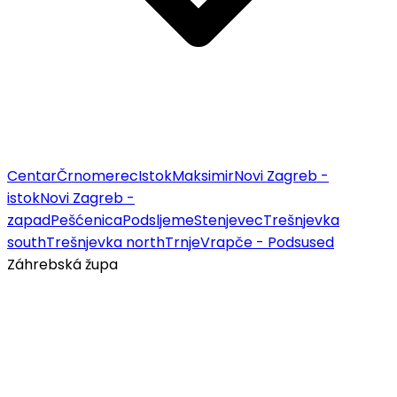
Centar
Črnomerec
Istok
Maksimir
Novi Zagreb -
istok
Novi Zagreb -
zapad
Pešćenica
Podsljeme
Stenjevec
Trešnjevka
south
Trešnjevka north
Trnje
Vrapče - Podsused
Záhrebská župa