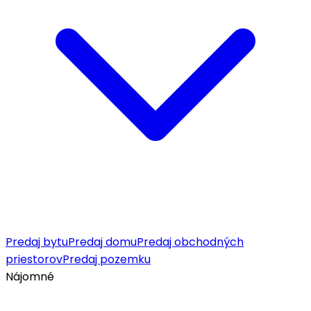
Predaj bytu
Predaj domu
Predaj obchodných
priestorov
Predaj pozemku
Nájomné