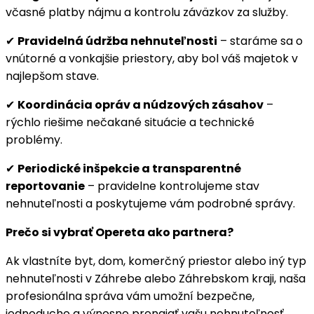
včasné platby nájmu a kontrolu záväzkov za služby.
✔
Pravidelná údržba nehnuteľnosti
– staráme sa o
vnútorné a vonkajšie priestory, aby bol váš majetok v
najlepšom stave.
✔
Koordinácia opráv a núdzových zásahov
–
rýchlo riešime nečakané situácie a technické
problémy.
✔
Periodické inšpekcie a transparentné
reportovanie
– pravidelne kontrolujeme stav
nehnuteľnosti a poskytujeme vám podrobné správy.
Prečo si vybrať Opereta ako partnera?
Ak vlastníte byt, dom, komerčný priestor alebo iný typ
nehnuteľnosti v Záhrebe alebo Záhrebskom kraji, naša
profesionálna správa vám umožní bezpečne,
jednoducho a výnosne prenajať vašu nehnuteľnosť.