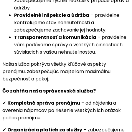
zabezpečujeme rýchle reakcie v prípade opráv a
údržby.
Pravidelné inšpekcie a údržba
– pravidelne
kontrolujeme stav nehnuteľnosti a
zabezpečujeme zachovanie jej hodnoty.
Transparentnosť a komunikácia
– pravidelne
vám podávame správy o všetkých činnostiach
súvisiacich s vašou nehnuteľnosťou.
Naša služba pokrýva všetky kľúčové aspekty
prenájmu, zabezpečujúc majiteľom maximálnu
bezpečnosť a pokoj.
Čo zahŕňa naša správcovská služba?
✔
Kompletná správa prenájmu
– od nájdenia a
overenia nájomcov po riešenie všetkých ich otázok
počas prenájmu.
✔
Organizácia platieb za služby
– zabezpečujeme