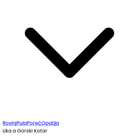
Rovinj
Pula
Poreč
Opatija
Lika a Gorski Kotar