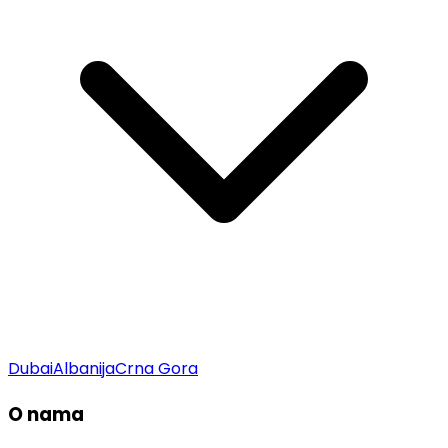
Dubai
Albanija
Crna Gora
O nama