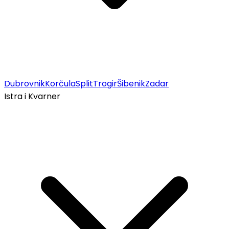
Dubrovnik
Korčula
Split
Trogir
Šibenik
Zadar
Istra i Kvarner