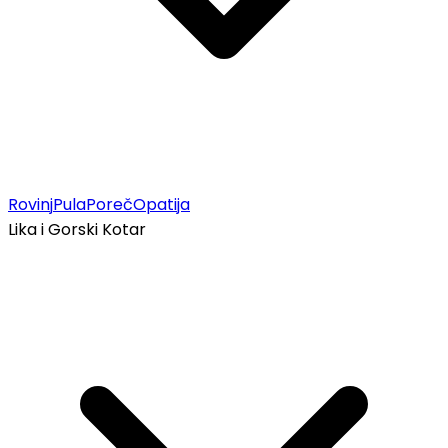
Rovinj
Pula
Poreč
Opatija
Lika i Gorski Kotar