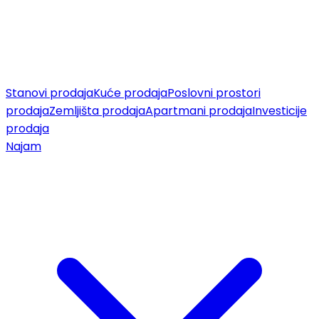
Stanovi prodaja
Kuće prodaja
Poslovni prostori
prodaja
Zemljišta prodaja
Apartmani prodaja
Investicije
prodaja
Najam