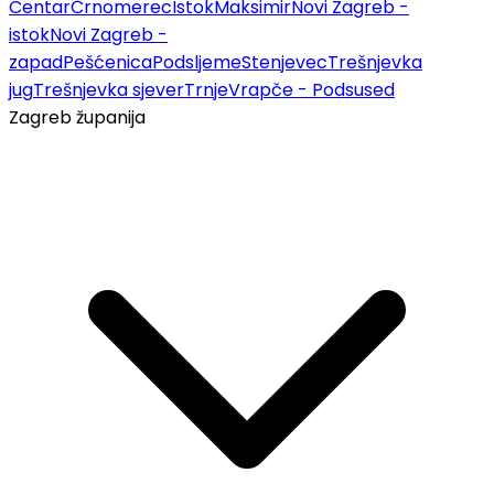
Centar
Črnomerec
Istok
Maksimir
Novi Zagreb -
istok
Novi Zagreb -
zapad
Pešćenica
Podsljeme
Stenjevec
Trešnjevka
jug
Trešnjevka sjever
Trnje
Vrapče - Podsused
Zagreb županija