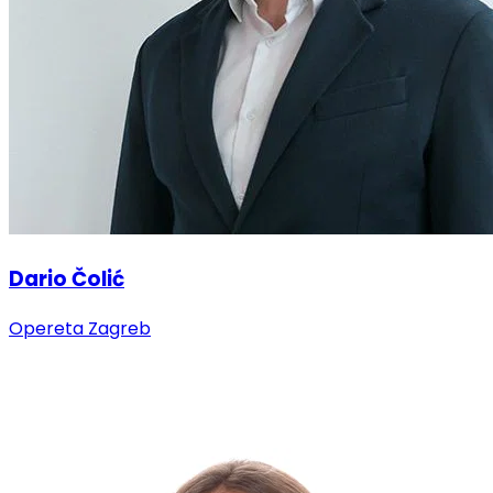
Dario Čolić
Opereta Zagreb