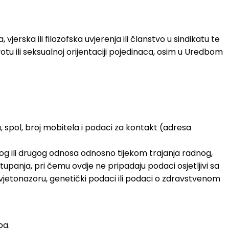
vjerska ili filozofska uvjerenja ili članstvo u sindikatu te
u ili seksualnoj orijentaciji pojedinaca, osim u Uredbom
, spol, broj mobitela i podaci za kontakt (adresa
og ili drugog odnosa odnosno tijekom trajanja radnog,
stupanja, pri čemu ovdje ne pripadaju podaci osjetljivi sa
 svjetonazoru, genetički podaci ili podaci o zdravstvenom
ba.