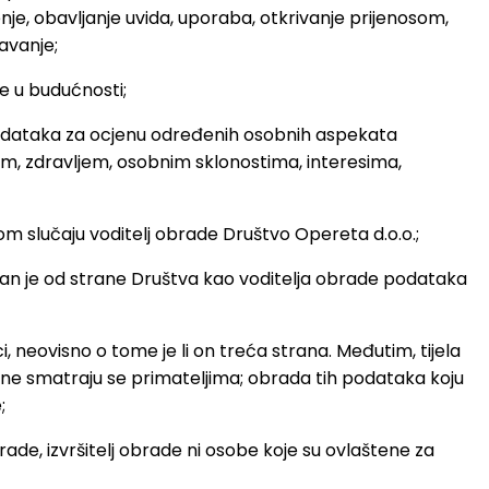
ženje, obavljanje uvida, uporaba, otkrivanje prijenosom,
tavanje;
e u budućnosti;
podataka za ocjenu određenih osobnih aspekata
m, zdravljem, osobnim sklonostima, interesima,
om slučaju voditelj obrade Društvo Opereta d.o.o.;
van je od strane Društva kao voditelja obrade podataka
aci, neovisno o tome je li on treća strana. Međutim, tijela
e ne smatraju se primateljima; obrada tih podataka koju
;
j obrade, izvršitelj obrade ni osobe koje su ovlaštene za