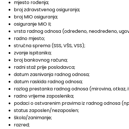
mjesto rođenja;
broj zdravstvenog osiguranja;
broj MIO osiguranja;
osiguranje MIO II;
vrsta radnog odnosa (određeno, neodređeno, ugovo
radno mjesto;
stručna sprema (SSS, VŠS, VSS);
zvanje ispitanika;
broj bankovnog računa;
radni staž prije poslodavca;
datum zasnivanja radnog odnosa;
datum raskida radnog odnosa;
razlog prestanka radnog odnosa (mirovina, otkaz, i
radno vrijeme zaposlenika;
podaci o ostvarenim pravima iz radnog odnosa (npr. 
status zaposlen/nezaposlen;
škola/zanimanje;
razred;