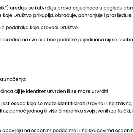
lnik“) uređuju se i utvrđuju prava pojedinaca u pogledu o
e Društvo prikuplja, obrađuje, pohranjuje i prosljeđuje.
ih podataka koje provodi Društvo.
eposredno na sve osobne podatke pojedinaca čiji se osobn
ća značenja:
nca čiji je identitet utvrđen ili se može utvrditi
i jest osoba koja se može identificirati izravno ili neizravn
 ili uz pomoć jednog ili više čimbenika svojstvenih za fizički, 
 se obavljaju na osobnim podacima ili na skupovima osobni