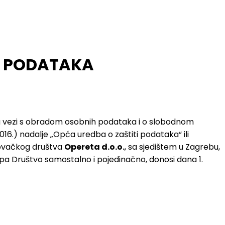
IH PODATAKA
a u vezi s obradom osobnih podataka i o slobodnom
2016.) nadalje „Opća uredba o zaštiti podataka“ ili
govačkog društva
Opereta d.o.o.
, sa sjedištem u Zagrebu,
tupa Društvo samostalno i pojedinačno, donosi dana 1.