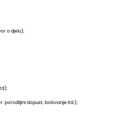
r o djelu);
td);
porodiljini dopust, bolovanje itd.);