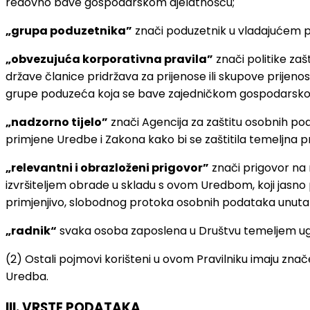
redovno bave gospodarskom djelatnošću;
„grupa poduzetnika”
znači poduzetnik u vladajućem p
„obvezujuća korporativna pravila”
znači politike za
države članice pridržava za prijenose ili skupove prijenos
grupe poduzeća koja se bave zajedničkom gospodarsko
„nadzorno tijelo”
znači Agencija za zaštitu osobnih poda
primjene Uredbe i Zakona kako bi se zaštitila temeljna
„relevantni i obrazloženi prigovor”
znači prigovor na n
izvršiteljem obrade u skladu s ovom Uredbom, koji jasno p
primjenjivo, slobodnog protoka osobnih podataka unutar
„radnik“
svaka osoba zaposlena u Društvu temeljem ug
(2) Ostali pojmovi korišteni u ovom Pravilniku imaju znač
Uredba.
III. VRSTE PODATAKA