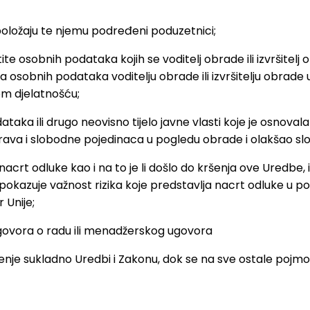
oložaju te njemu podređeni poduzetnici;
štite osobnih podataka kojih se voditelj obrade ili izvrši
a osobnih podataka voditelju obrade ili izvršitelju obrade u 
m djelatnošću;
taka ili drugo neovisno tijelo javne vlasti koje je osnova
 prava i slobodne pojedinaca u pogledu obrade i olakšao 
acrt odluke kao i na to je li došlo do kršenja ove Uredbe, il
okazuje važnost rizika koje predstavlja nacrt odluke u pog
 Unije;
ovora o radu ili menadžerskog ugovora
enje sukladno Uredbi i Zakonu, dok se na sve ostale pojmove