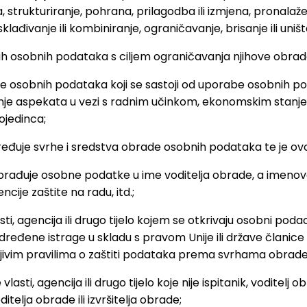
ja, strukturiranje, pohrana, prilagodba ili izmjena, pronala
klađivanje ili kombiniranje, ograničavanje, brisanje ili uniš
h osobnih podataka s ciljem ograničavanja njihove obrad
de osobnih podataka koji se sastoji od uporabe osobnih 
anje aspekata u vezi s radnim učinkom, ekonomskim stanje
ojedinca;
dređuje svrhe i sredstva obrade osobnih podataka te je ov
a obrađuje osobne podatke u ime voditelja obrade, a imeno
je zaštite na radu, itd.;
asti, agencija ili drugo tijelo kojem se otkrivaju osobni pod
dređene istrage u skladu s pravom Unije ili države članic
mjenjivim pravilima o zaštiti podataka prema svrhama obrade
 vlasti, agencija ili drugo tijelo koje nije ispitanik, voditel
lja obrade ili izvršitelja obrade;