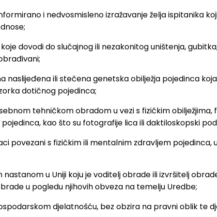
nformirano i nedvosmisleno izražavanje želja ispitanika k
odnose;
 koje dovodi do slučajnog ili nezakonitog uništenja, gubitk
obrađivani;
naslijeđena ili stečena genetska obilježja pojedinca koja daj
uzorka dotičnog pojedinca;
bnom tehničkom obradom u vezi s fizičkim obilježjima, fizi
pojedinca, kao što su fotografije lica ili daktiloskopski pod
i povezani s fizičkim ili mentalnim zdravljem pojedinca, u
m nastanom u Uniji koju je voditelj obrade ili izvršitelj o
ja obrade u pogledu njihovih obveza na temelju Uredbe;
ospodarskom djelatnošću, bez obzira na pravni oblik te djel