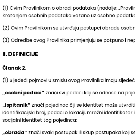
(1) Ovim Pravilnikom o obradi podataka (nadalje: „Pravi
kretanjem osobnih podataka vezano uz osobne podatke koj
(2) Ovim Pravilnikom se utvrđuju postupci obrade osobn
(3) Odredbe ovog Pravilnika primjenjuju se potpuno i n
II. DEFINICIJE
Članak 2.
(1) Sljedeći pojmovi u smislu ovog Pravilnika imaju sljede
„osobni podaci”
znači svi podaci koji se odnose na pojedi
„ispitanik”
znači pojedinac čiji se identitet može utvrdit
identifikacijski broj, podaci o lokaciji, mrežni identifikator
socijalni identitet tog pojedinca;
„obrada”
znači svaki postupak ili skup postupaka koji