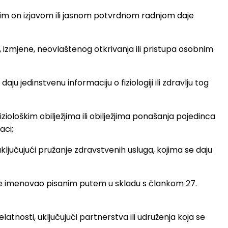
ojim on izjavom ili jasnom potvrdnom radnjom daje
a, izmjene, neovlaštenog otkrivanja ili pristupa osobnim
u jedinstvenu informaciju o fiziologiji ili zdravlju tog
ološkim obilježjima ili obilježjima ponašanja pojedinca
aci;
ključujući pružanje zdravstvenih usluga, kojima se daju
brade imenovao pisanim putem u skladu s člankom 27.
atnosti, uključujući partnerstva ili udruženja koja se