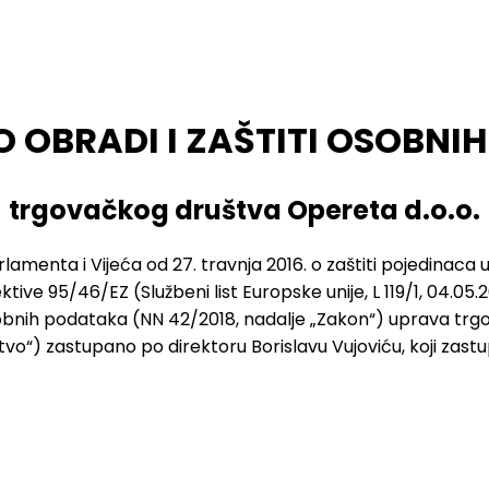
O OBRADI I ZAŠTITI OSOBN
trgovačkog društva Opereta d.o.o.
amenta i Vijeća od 27. travnja 2016. o zaštiti pojedinac
tive 95/46/EZ (Službeni list Europske unije, L 119/1, 04.05.
sobnih podataka (NN 42/2018, nadalje „Zakon“) uprava tr
tvo“) zastupano po direktoru Borislavu Vujoviću, koji zas