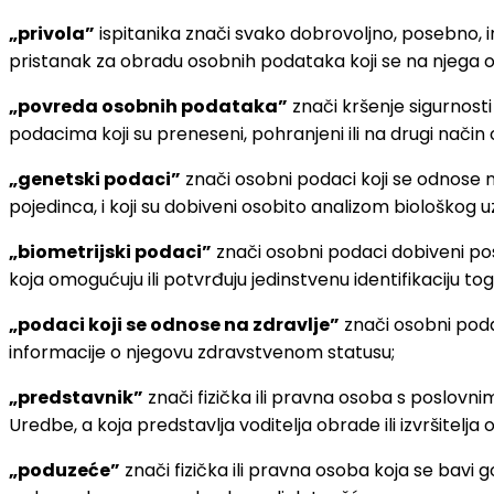
„privola”
ispitanika znači svako dobrovoljno, posebno, i
pristanak za obradu osobnih podataka koji se na njega 
„povreda osobnih podataka”
znači kršenje sigurnosti
podacima koji su preneseni, pohranjeni ili na drugi način 
„genetski podaci”
znači osobni podaci koji se odnose na 
pojedinca, i koji su dobiveni osobito analizom biološkog 
„biometrijski podaci”
znači osobni podaci dobiveni pose
koja omogućuju ili potvrđuju jedinstvenu identifikaciju tog 
„podaci koji se odnose na zdravlje”
znači osobni podac
informacije o njegovu zdravstvenom statusu;
„predstavnik”
znači fizička ili pravna osoba s poslovni
Uredbe, a koja predstavlja voditelja obrade ili izvršitel
„poduzeće”
znači fizička ili pravna osoba koja se bavi g