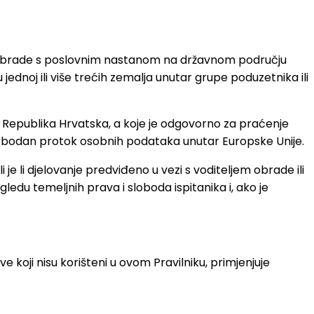
telj obrade s poslovnim nastanom na državnom području
jednoj ili više trećih zemalja unutar grupe poduzetnika ili
la Republika Hrvatska, a koje je odgovorno za praćenje
slobodan protok osobnih podataka unutar Europske Unije.
i je li djelovanje predviđeno u vezi s voditeljem obrade ili
ledu temeljnih prava i sloboda ispitanika i, ako je
 koji nisu korišteni u ovom Pravilniku, primjenjuje