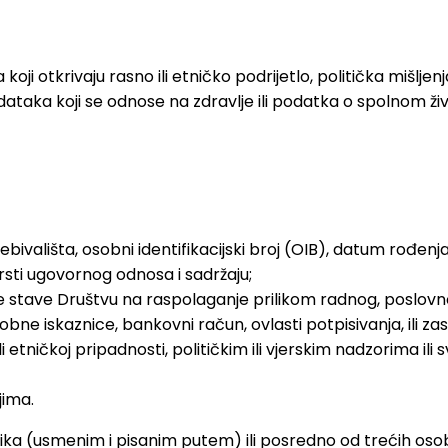
 otkrivaju rasno ili etničko podrijetlo, politička mišljenja, 
aka koji se odnose na zdravlje ili podatka o spolnom život
vališta, osobni identifikacijski broj (OIB), datum rođenja
rsti ugovornog odnosa i sadržaju;
obe stave Društvu na raspolaganje prilikom radnog, poslovn
bne iskaznice, bankovni račun, ovlasti potpisivanja, ili za
 etničkoj pripadnosti, političkim ili vjerskim nadzorima ili
jima.
anika (usmenim i pisanim putem) ili posredno od trećih oso