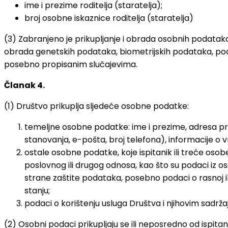
ime i prezime roditelja (staratelja);
broj osobne iskaznice roditelja (staratelja)
(3) Zabranjeno je prikupljanje i obrada osobnih podataka koji
obrada genetskih podataka, biometrijskih podataka, podat
posebno propisanim slučajevima.
Članak 4.
(1) Društvo prikuplja sljedeće osobne podatke:
temeljne osobne podatke: ime i prezime, adresa prebi
stanovanja, e-pošta, broj telefona), informacije o v
ostale osobne podatke, koje ispitanik ili treće os
poslovnog ili drugog odnosa, kao što su podaci iz oso
strane zaštite podataka, posebno podaci o rasnoj ili
stanju;
podaci o korištenju usluga Društva i njihovim sadrža
(2) Osobni podaci prikupljaju se ili neposredno od ispit