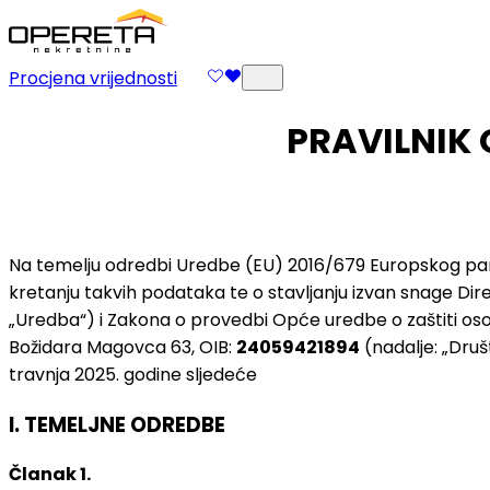
Procjena vrijednosti
PRAVILNIK 
Na temelju odredbi Uredbe (EU) 2016/679 Europskog parl
kretanju takvih podataka te o stavljanju izvan snage Direk
„Uredba“) i Zakona o provedbi Opće uredbe o zaštiti o
Božidara Magovca 63, OIB:
24059421894
(nadalje: „Druš
travnja 2025. godine sljedeće
I. TEMELJNE ODREDBE
Članak 1.