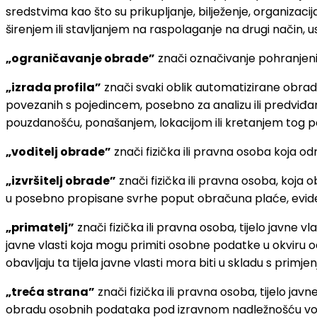
sredstvima kao što su prikupljanje, bilježenje, organizaci
širenjem ili stavljanjem na raspolaganje na drugi način, us
„ograničavanje obrade”
znači označivanje pohranjeni
„izrada profila”
znači svaki oblik automatizirane obra
povezanih s pojedincem, posebno za analizu ili predviđ
pouzdanošću, ponašanjem, lokacijom ili kretanjem tog p
„voditelj obrade”
znači fizička ili pravna osoba koja o
„izvršitelj obrade”
znači fizička ili pravna osoba, koj
u posebno propisane svrhe poput obračuna plaće, evidenci
„primatelj”
znači fizička ili pravna osoba, tijelo javne vl
javne vlasti koja mogu primiti osobne podatke u okviru o
obavljaju ta tijela javne vlasti mora biti u skladu s pri
„treća strana”
znači fizička ili pravna osoba, tijelo javne
obradu osobnih podataka pod izravnom nadležnošću vodite