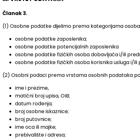
Članak 3.
(1) Osobne podatke dijelimo prema kategorijama osoba
osobne podatke zaposlenika;
osobne podatke potencijalnih zaposlenika
osobne podatke fizičkih osoba dobavljača i/ili pre
osobne podatke fizičkih osoba korisnika usluga i/ili
(2) Osobni podaci prema vrstama osobnih podataka po
ime i prezime,
matični broj upisa, OIB;
datum rođenja;
broj osobne iskaznice;
broj putovnice;
ime oca ili majke;
prebivalište i adresa;