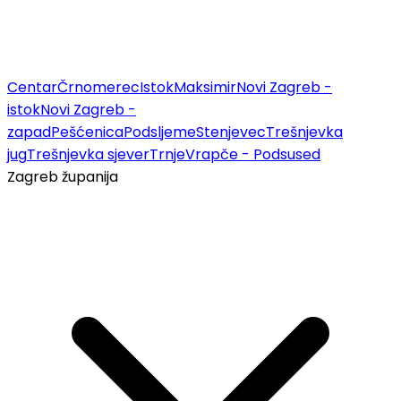
Centar
Črnomerec
Istok
Maksimir
Novi Zagreb -
istok
Novi Zagreb -
zapad
Pešćenica
Podsljeme
Stenjevec
Trešnjevka
jug
Trešnjevka sjever
Trnje
Vrapče - Podsused
Zagreb županija