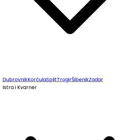
Dubrovnik
Korčula
Split
Trogir
Šibenik
Zadar
Istra i Kvarner