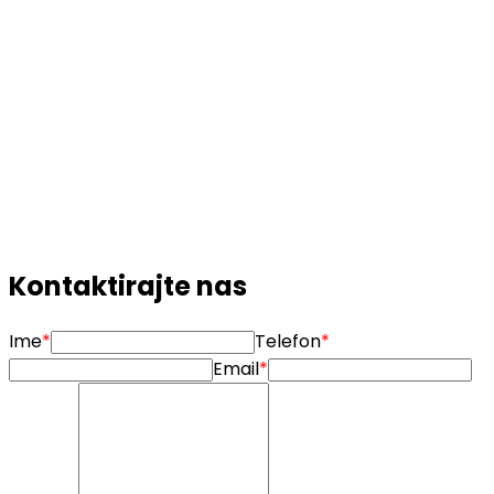
Nakon procjene savjetujemo vas o idućim koracima –
bilo da planirate prodaju, kupnju ili najam. Opereta je
vaš partner za donošenje sigurnih i informiranih odluka.
Podrška u daljnjim koracima
Nakon procjene savjetujemo vas o idućim koracima –
bilo da planirate prodaju, kupnju ili najam. Opereta je
vaš partner za donošenje sigurnih i informiranih odluka.
Kontaktirajte nas
Ime
*
Telefon
*
Email
*