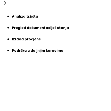
Analiza tržišta
Pregled dokumentacije i stanja
Izrada procjene
Podrška u daljnjim koracima
Analiza tržišta
Naši stručnjaci prate aktualne trendove i cijene na
tržištu nekretnina. Usporedbom sličnih stanova, kuća ili
zemljišta osiguravamo da vaša procjena bude realna i
konkurentna.