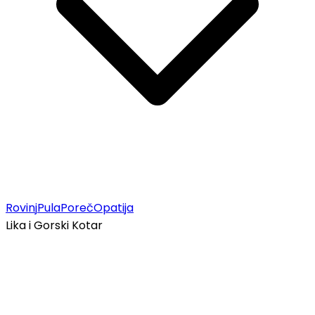
Rovinj
Pula
Poreč
Opatija
Lika i Gorski Kotar