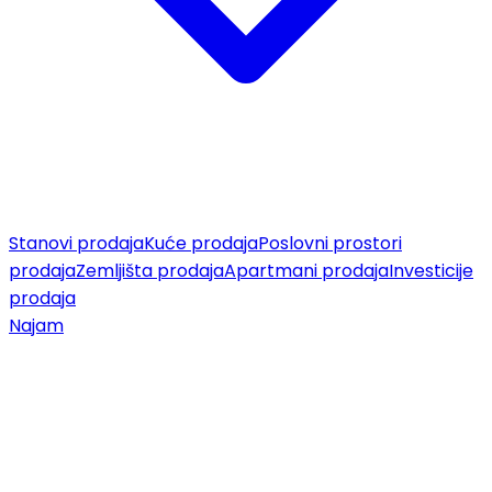
Stanovi prodaja
Kuće prodaja
Poslovni prostori
prodaja
Zemljišta prodaja
Apartmani prodaja
Investicije
prodaja
Najam