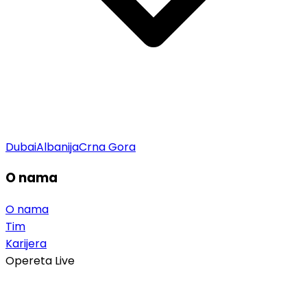
Dubai
Albanija
Crna Gora
O nama
O nama
Tim
Karijera
Opereta Live