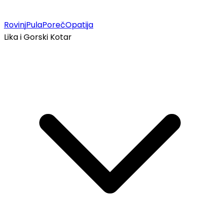
Rovinj
Pula
Poreč
Opatija
Lika i Gorski Kotar