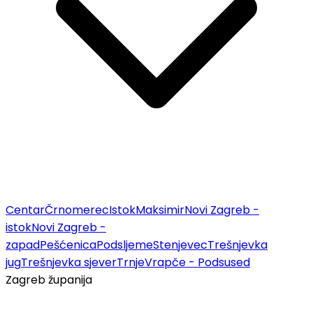
Centar
Črnomerec
Istok
Maksimir
Novi Zagreb -
istok
Novi Zagreb -
zapad
Pešćenica
Podsljeme
Stenjevec
Trešnjevka
jug
Trešnjevka sjever
Trnje
Vrapče - Podsused
Zagreb županija