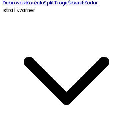
Dubrovnik
Korčula
Split
Trogir
Šibenik
Zadar
Istra i Kvarner