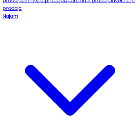
prodaja
Zemljišta prodaja
Apartmani prodaja
Investicije
prodaja
Najam