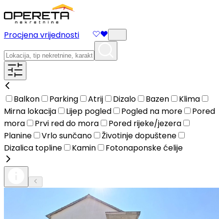
Procjena vrijednosti
Balkon
Parking
Atrij
Dizalo
Bazen
Klima
Mirna lokacija
Lijep pogled
Pogled na more
Pored
mora
Prvi red do mora
Pored rijeke/jezera
Planine
Vrlo sunčano
Životinje dopuštene
Dizalica topline
Kamin
Fotonaponske ćelije