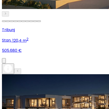
Tribunj
2
Stan
, 120,4 m
505.680 €