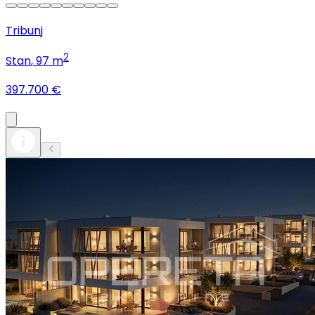
Tribunj
2
Stan
, 97 m
397.700 €