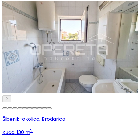
Šibenik-okolica, Brodarica
2
Kuća
, 130 m