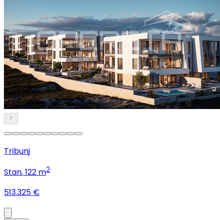
Tribunj
2
Stan
, 122 m
513.325 €