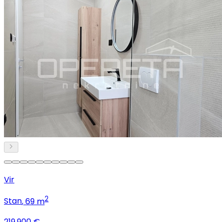
Vir
2
Stan
, 69 m
219.900 €