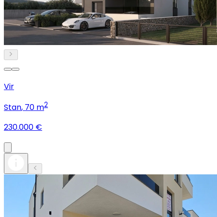
Vir
2
Stan
, 70 m
230.000 €