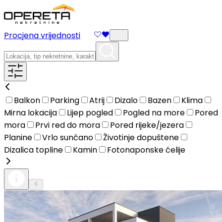
Procjena vrijednosti
Balkon
Parking
Atrij
Dizalo
Bazen
Klima
Mirna lokacija
Lijep pogled
Pogled na more
Pored
mora
Prvi red do mora
Pored rijeke/jezera
Planine
Vrlo sunčano
Životinje dopuštene
Dizalica topline
Kamin
Fotonaponske ćelije