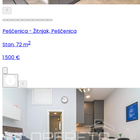
Peščenica - Žitnjak, Peščenica
2
Stan
, 72 m
1.500 €