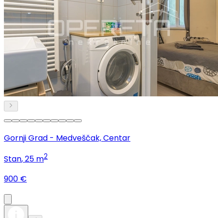
Gornji Grad - Medveščak, Centar
2
Stan
, 25 m
900 €