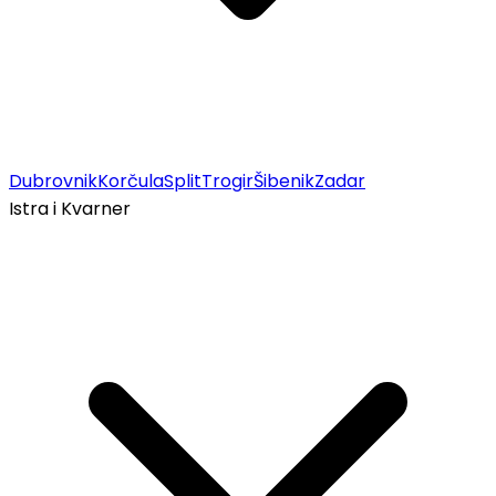
Dubrovnik
Korčula
Split
Trogir
Šibenik
Zadar
Istra i Kvarner