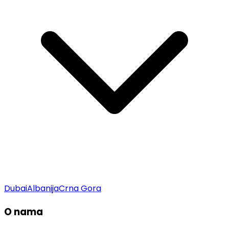
Dubai
Albanija
Crna Gora
O nama