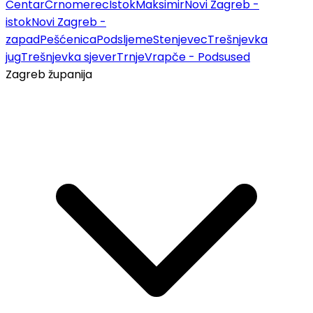
Centar
Črnomerec
Istok
Maksimir
Novi Zagreb -
istok
Novi Zagreb -
zapad
Pešćenica
Podsljeme
Stenjevec
Trešnjevka
jug
Trešnjevka sjever
Trnje
Vrapče - Podsused
Zagreb županija