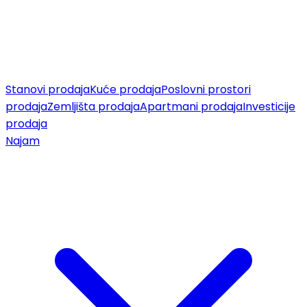
Stanovi prodaja
Kuće prodaja
Poslovni prostori
prodaja
Zemljišta prodaja
Apartmani prodaja
Investicije
prodaja
Najam