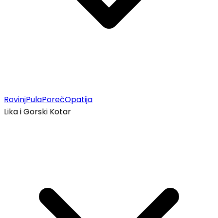
Rovinj
Pula
Poreč
Opatija
Lika i Gorski Kotar