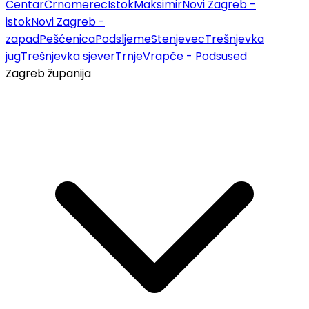
Centar
Črnomerec
Istok
Maksimir
Novi Zagreb -
istok
Novi Zagreb -
zapad
Pešćenica
Podsljeme
Stenjevec
Trešnjevka
jug
Trešnjevka sjever
Trnje
Vrapče - Podsused
Zagreb županija