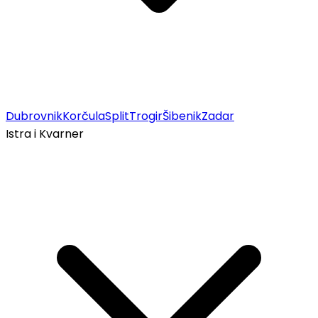
Dubrovnik
Korčula
Split
Trogir
Šibenik
Zadar
Istra i Kvarner