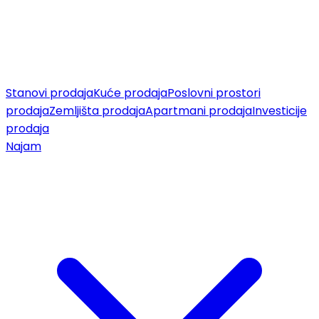
Stanovi prodaja
Kuće prodaja
Poslovni prostori
prodaja
Zemljišta prodaja
Apartmani prodaja
Investicije
prodaja
Najam