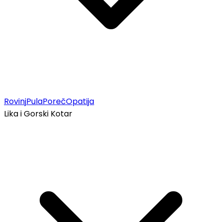
Rovinj
Pula
Poreč
Opatija
Lika i Gorski Kotar