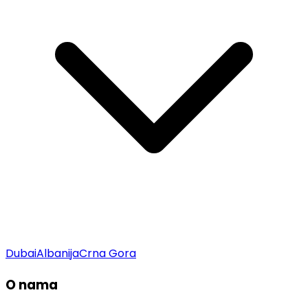
Dubai
Albanija
Crna Gora
O nama