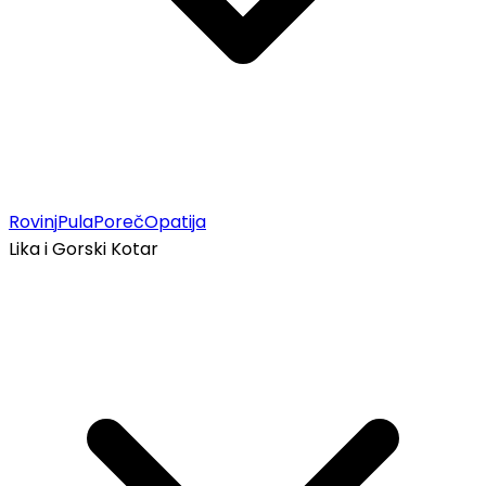
Rovinj
Pula
Poreč
Opatija
Lika i Gorski Kotar