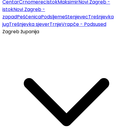
Centar
Črnomerec
Istok
Maksimir
Novi Zagreb -
istok
Novi Zagreb -
zapad
Pešćenica
Podsljeme
Stenjevec
Trešnjevka
jug
Trešnjevka sjever
Trnje
Vrapče - Podsused
Zagreb županija