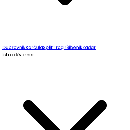
Dubrovnik
Korčula
Split
Trogir
Šibenik
Zadar
Istra i Kvarner