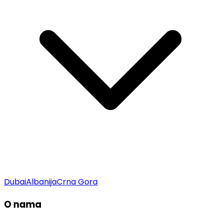
Dubai
Albanija
Crna Gora
O nama