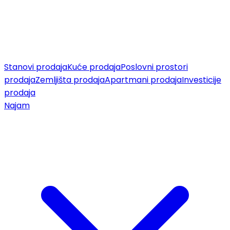
Stanovi prodaja
Kuće prodaja
Poslovni prostori
prodaja
Zemljišta prodaja
Apartmani prodaja
Investicije
prodaja
Najam