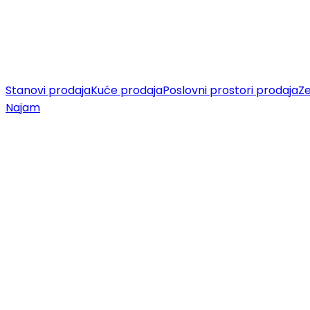
Stanovi prodaja
Kuće prodaja
Poslovni prostori prodaja
Ze
Najam