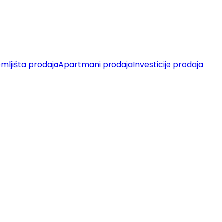
mljišta prodaja
Apartmani prodaja
Investicije prodaja