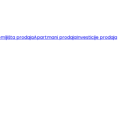
mljišta prodaja
Apartmani prodaja
Investicije prodaja