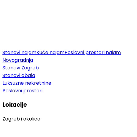
Stanovi najam
Kuće najam
Poslovni prostori najam
Novogradnja
Stanovi Zagreb
Stanovi obala
Luksuzne nekretnine
Poslovni prostori
Lokacije
Zagreb i okolica