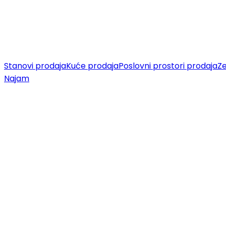
Stanovi prodaja
Kuće prodaja
Poslovni prostori prodaja
Ze
Najam