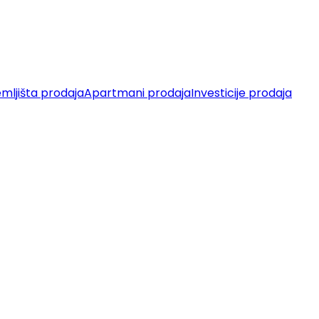
mljišta prodaja
Apartmani prodaja
Investicije prodaja