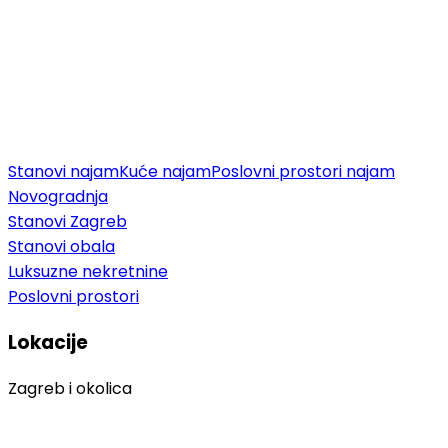
Stanovi najam
Kuće najam
Poslovni prostori najam
Novogradnja
Stanovi Zagreb
Stanovi obala
Luksuzne nekretnine
Poslovni prostori
Lokacije
Zagreb i okolica