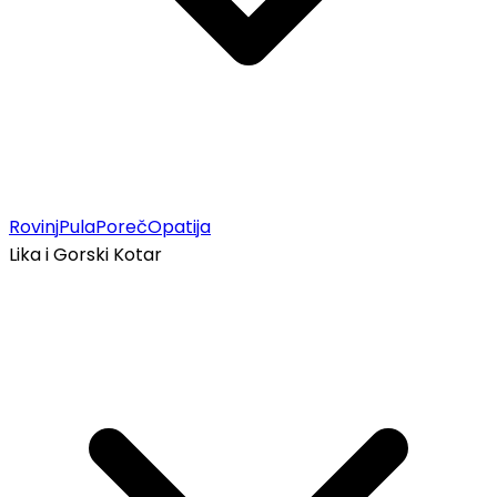
Rovinj
Pula
Poreč
Opatija
Lika i Gorski Kotar