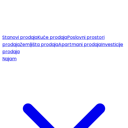
Stanovi prodaja
Kuće prodaja
Poslovni prostori
prodaja
Zemljišta prodaja
Apartmani prodaja
Investicije
prodaja
Najam