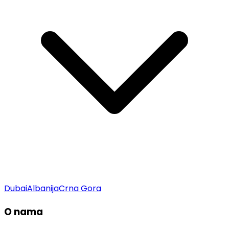
Dubai
Albanija
Crna Gora
O nama