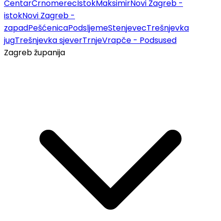
Centar
Črnomerec
Istok
Maksimir
Novi Zagreb -
istok
Novi Zagreb -
zapad
Pešćenica
Podsljeme
Stenjevec
Trešnjevka
jug
Trešnjevka sjever
Trnje
Vrapče - Podsused
Zagreb županija