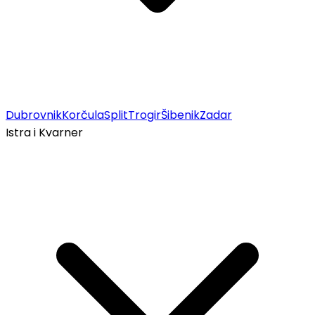
Dubrovnik
Korčula
Split
Trogir
Šibenik
Zadar
Istra i Kvarner