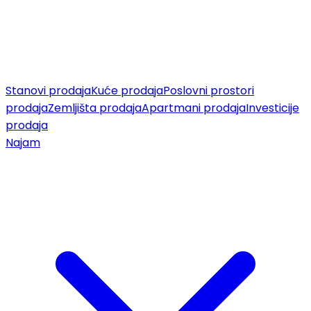
Stanovi prodaja
Kuće prodaja
Poslovni prostori
prodaja
Zemljišta prodaja
Apartmani prodaja
Investicije
prodaja
Najam