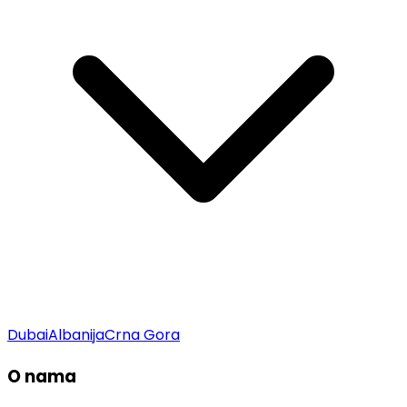
Dubai
Albanija
Crna Gora
O nama