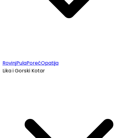
Rovinj
Pula
Poreč
Opatija
Lika i Gorski Kotar