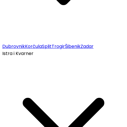
Dubrovnik
Korčula
Split
Trogir
Šibenik
Zadar
Istra i Kvarner