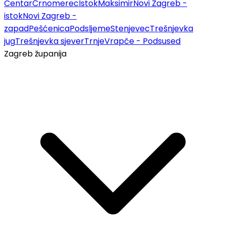
Centar
Črnomerec
Istok
Maksimir
Novi Zagreb -
istok
Novi Zagreb -
zapad
Pešćenica
Podsljeme
Stenjevec
Trešnjevka
jug
Trešnjevka sjever
Trnje
Vrapče - Podsused
Zagreb županija