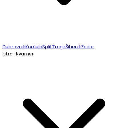
Dubrovnik
Korčula
Split
Trogir
Šibenik
Zadar
Istra i Kvarner