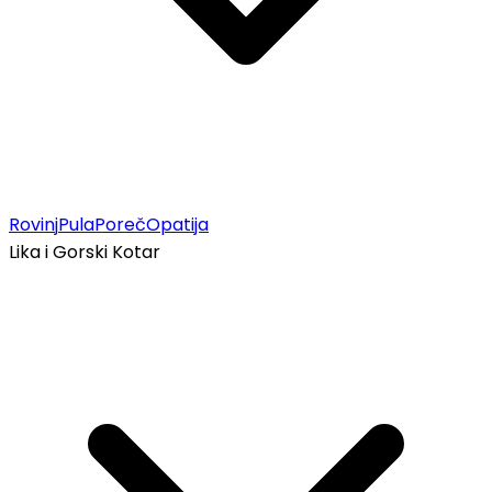
Rovinj
Pula
Poreč
Opatija
Lika i Gorski Kotar