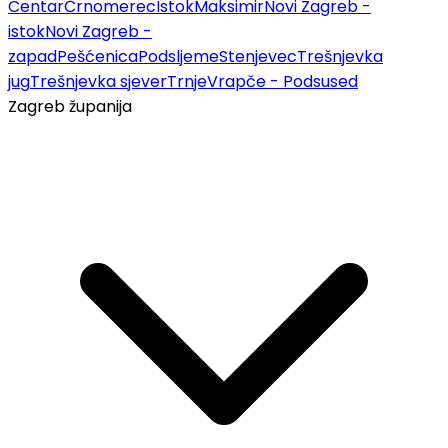
Centar
Črnomerec
Istok
Maksimir
Novi Zagreb -
istok
Novi Zagreb -
zapad
Pešćenica
Podsljeme
Stenjevec
Trešnjevka
jug
Trešnjevka sjever
Trnje
Vrapče - Podsused
Zagreb županija