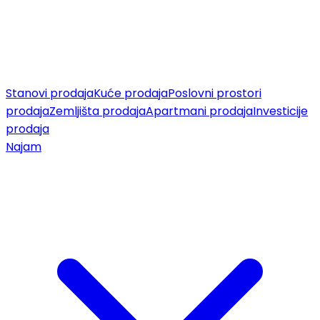
Stanovi prodaja
Kuće prodaja
Poslovni prostori
prodaja
Zemljišta prodaja
Apartmani prodaja
Investicije
prodaja
Najam