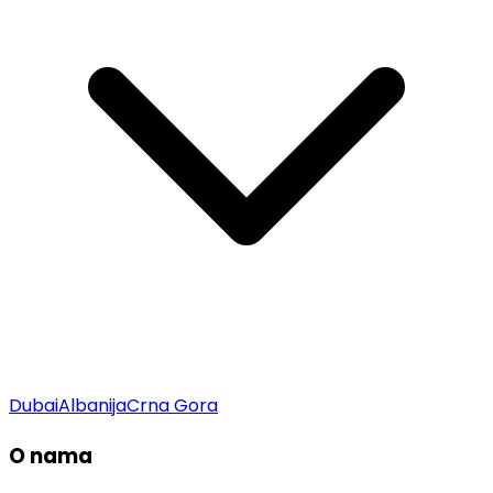
Dubai
Albanija
Crna Gora
O nama