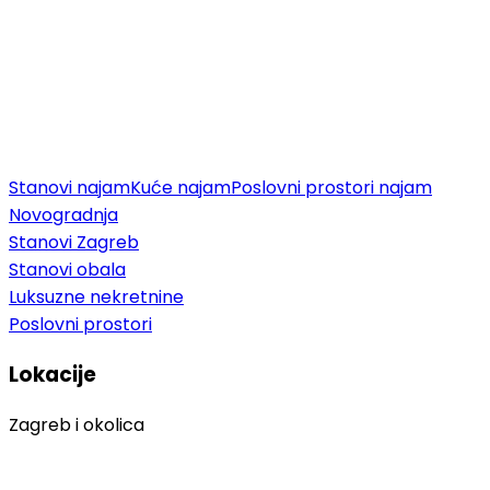
Stanovi najam
Kuće najam
Poslovni prostori najam
Novogradnja
Stanovi Zagreb
Stanovi obala
Luksuzne nekretnine
Poslovni prostori
Lokacije
Zagreb i okolica