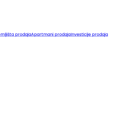
mljišta prodaja
Apartmani prodaja
Investicije prodaja