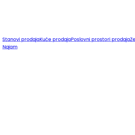
Stanovi prodaja
Kuće prodaja
Poslovni prostori prodaja
Ze
Najam