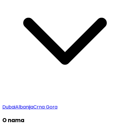
Dubai
Albanija
Crna Gora
O nama