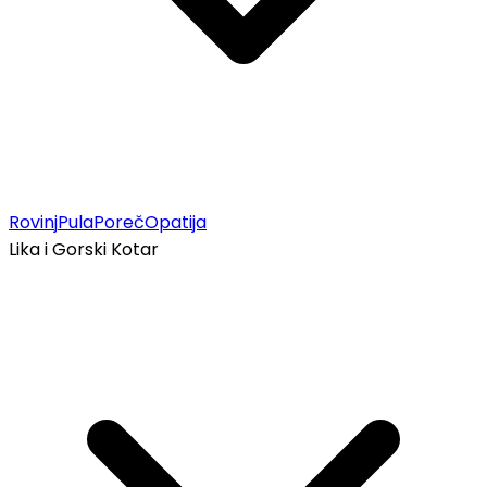
Rovinj
Pula
Poreč
Opatija
Lika i Gorski Kotar