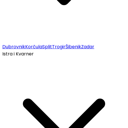
Dubrovnik
Korčula
Split
Trogir
Šibenik
Zadar
Istra i Kvarner