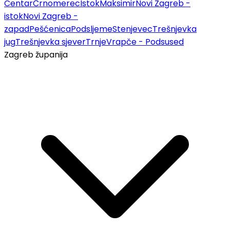
Centar
Črnomerec
Istok
Maksimir
Novi Zagreb -
istok
Novi Zagreb -
zapad
Pešćenica
Podsljeme
Stenjevec
Trešnjevka
jug
Trešnjevka sjever
Trnje
Vrapče - Podsused
Zagreb županija