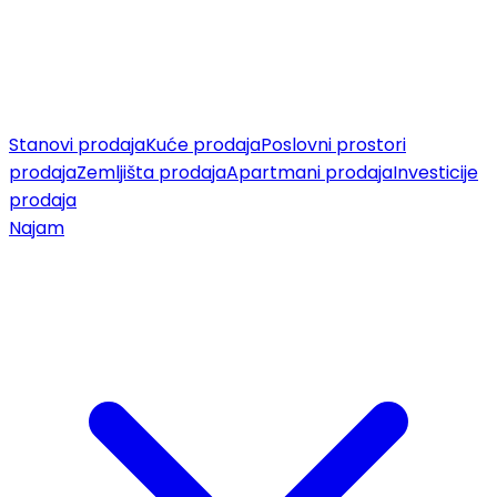
Stanovi prodaja
Kuće prodaja
Poslovni prostori
prodaja
Zemljišta prodaja
Apartmani prodaja
Investicije
prodaja
Najam