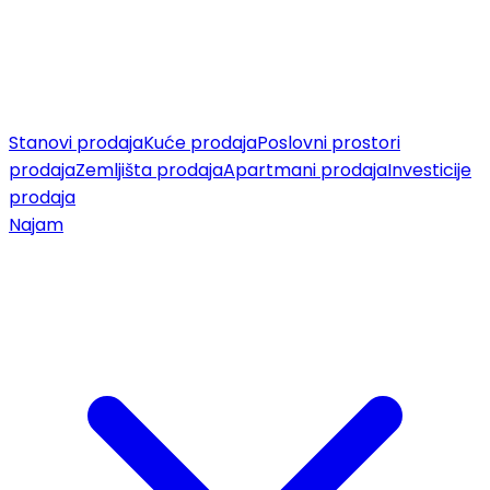
Stanovi prodaja
Kuće prodaja
Poslovni prostori
prodaja
Zemljišta prodaja
Apartmani prodaja
Investicije
prodaja
Najam