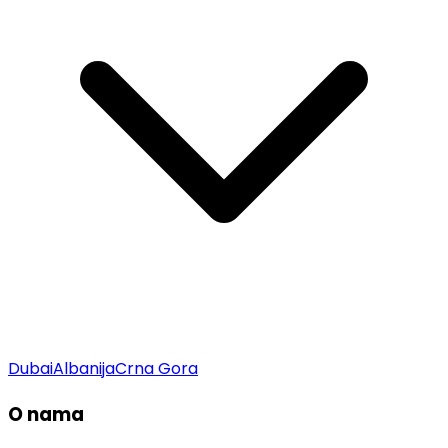
Dubai
Albanija
Crna Gora
O nama