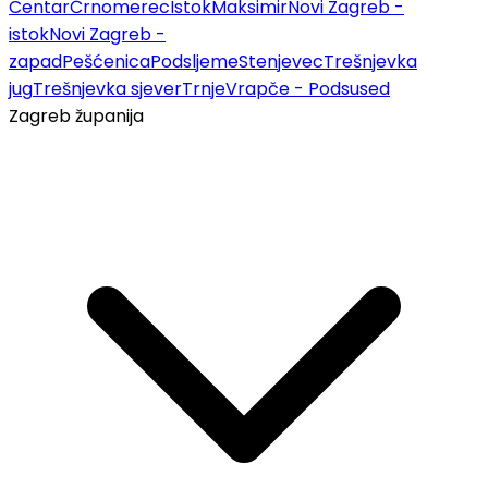
Centar
Črnomerec
Istok
Maksimir
Novi Zagreb -
istok
Novi Zagreb -
zapad
Pešćenica
Podsljeme
Stenjevec
Trešnjevka
jug
Trešnjevka sjever
Trnje
Vrapče - Podsused
Zagreb županija