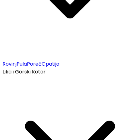
Rovinj
Pula
Poreč
Opatija
Lika i Gorski Kotar