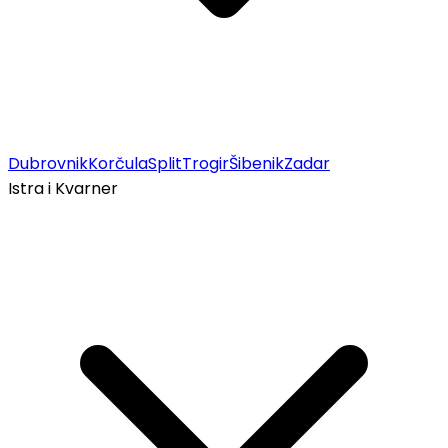
Dubrovnik
Korčula
Split
Trogir
Šibenik
Zadar
Istra i Kvarner