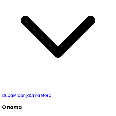
Dubai
Albanija
Crna Gora
O nama