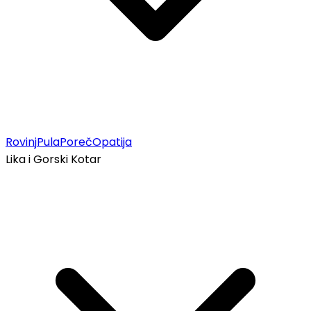
Rovinj
Pula
Poreč
Opatija
Lika i Gorski Kotar