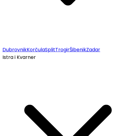
Dubrovnik
Korčula
Split
Trogir
Šibenik
Zadar
Istra i Kvarner