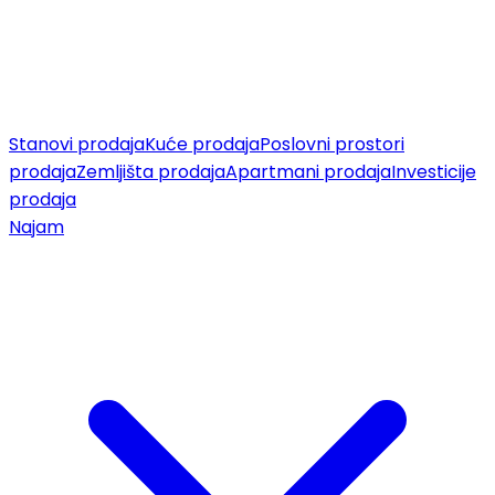
Stanovi prodaja
Kuće prodaja
Poslovni prostori
prodaja
Zemljišta prodaja
Apartmani prodaja
Investicije
prodaja
Najam