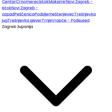
Centar
Črnomerec
Istok
Maksimir
Novi Zagreb -
istok
Novi Zagreb -
zapad
Pešćenica
Podsljeme
Stenjevec
Trešnjevka
jug
Trešnjevka sjever
Trnje
Vrapče - Podsused
Zagreb županija