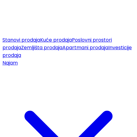
Stanovi prodaja
Kuće prodaja
Poslovni prostori
prodaja
Zemljišta prodaja
Apartmani prodaja
Investicije
prodaja
Najam