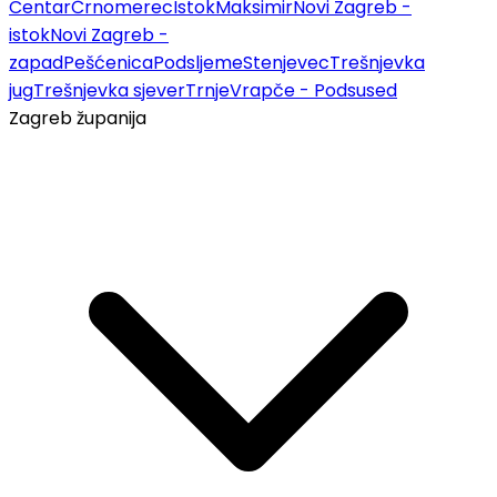
Centar
Črnomerec
Istok
Maksimir
Novi Zagreb -
istok
Novi Zagreb -
zapad
Pešćenica
Podsljeme
Stenjevec
Trešnjevka
jug
Trešnjevka sjever
Trnje
Vrapče - Podsused
Zagreb županija