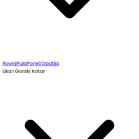
Rovinj
Pula
Poreč
Opatija
Lika i Gorski Kotar