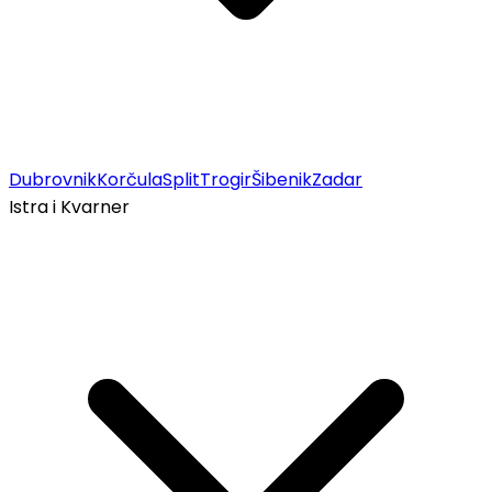
Dubrovnik
Korčula
Split
Trogir
Šibenik
Zadar
Istra i Kvarner