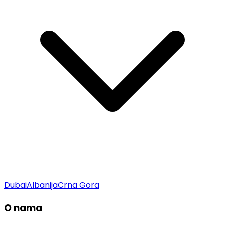
Dubai
Albanija
Crna Gora
O nama