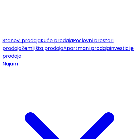
Stanovi prodaja
Kuće prodaja
Poslovni prostori
prodaja
Zemljišta prodaja
Apartmani prodaja
Investicije
prodaja
Najam