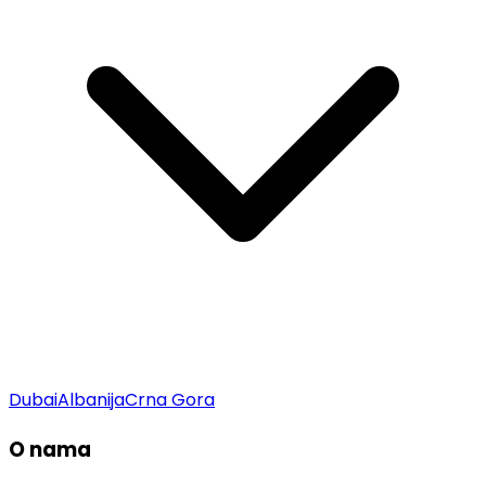
Dubai
Albanija
Crna Gora
O nama