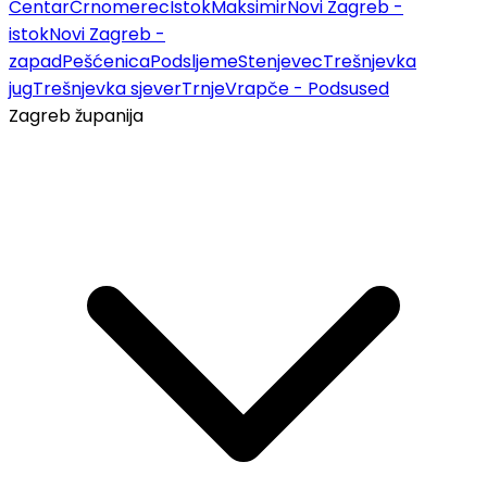
Centar
Črnomerec
Istok
Maksimir
Novi Zagreb -
istok
Novi Zagreb -
zapad
Pešćenica
Podsljeme
Stenjevec
Trešnjevka
jug
Trešnjevka sjever
Trnje
Vrapče - Podsused
Zagreb županija