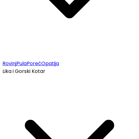
Rovinj
Pula
Poreč
Opatija
Lika i Gorski Kotar