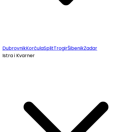
Dubrovnik
Korčula
Split
Trogir
Šibenik
Zadar
Istra i Kvarner