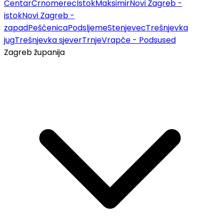
Centar
Črnomerec
Istok
Maksimir
Novi Zagreb -
istok
Novi Zagreb -
zapad
Pešćenica
Podsljeme
Stenjevec
Trešnjevka
jug
Trešnjevka sjever
Trnje
Vrapče - Podsused
Zagreb županija