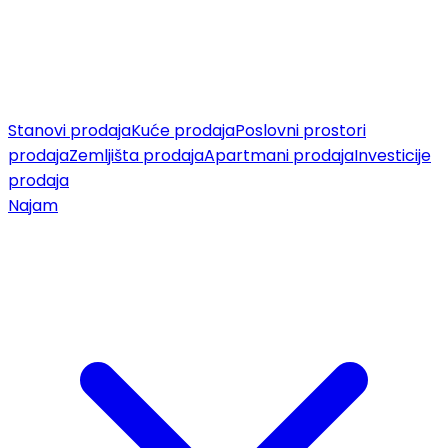
Stanovi prodaja
Kuće prodaja
Poslovni prostori
prodaja
Zemljišta prodaja
Apartmani prodaja
Investicije
prodaja
Najam