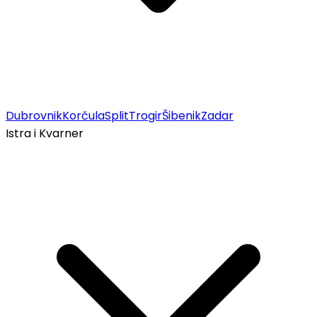
Dubrovnik
Korčula
Split
Trogir
Šibenik
Zadar
Istra i Kvarner