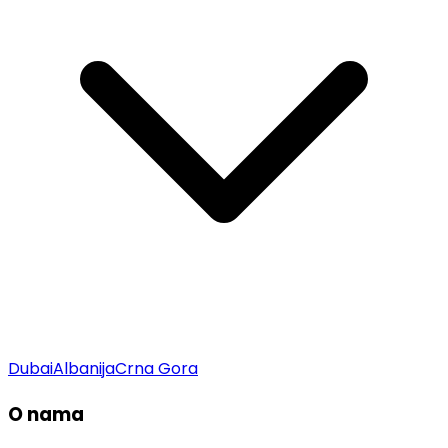
Dubai
Albanija
Crna Gora
O nama