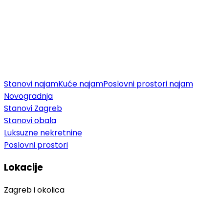
Stanovi najam
Kuće najam
Poslovni prostori najam
Novogradnja
Stanovi Zagreb
Stanovi obala
Luksuzne nekretnine
Poslovni prostori
Lokacije
Zagreb i okolica