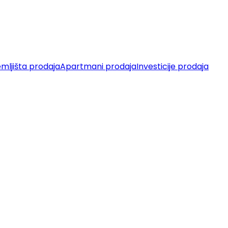
mljišta prodaja
Apartmani prodaja
Investicije prodaja