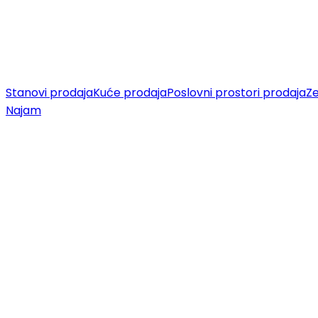
Stanovi prodaja
Kuće prodaja
Poslovni prostori prodaja
Ze
Najam