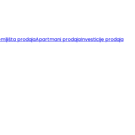
mljišta prodaja
Apartmani prodaja
Investicije prodaja