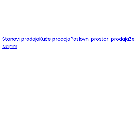
Stanovi prodaja
Kuće prodaja
Poslovni prostori prodaja
Ze
Najam