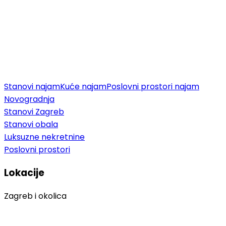
Stanovi najam
Kuće najam
Poslovni prostori najam
Novogradnja
Stanovi Zagreb
Stanovi obala
Luksuzne nekretnine
Poslovni prostori
Lokacije
Zagreb i okolica