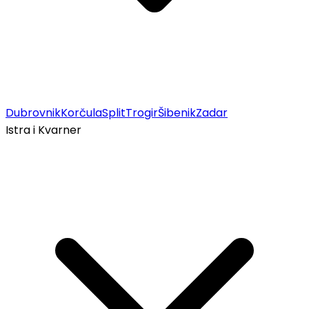
Dubrovnik
Korčula
Split
Trogir
Šibenik
Zadar
Istra i Kvarner