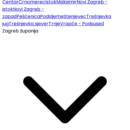
Centar
Črnomerec
Istok
Maksimir
Novi Zagreb -
istok
Novi Zagreb -
zapad
Pešćenica
Podsljeme
Stenjevec
Trešnjevka
jug
Trešnjevka sjever
Trnje
Vrapče - Podsused
Zagreb županija