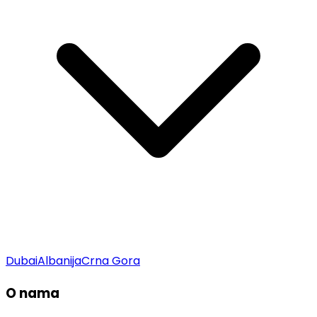
Dubai
Albanija
Crna Gora
O nama