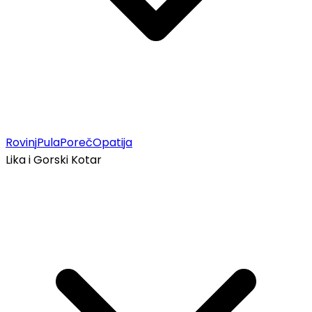
Rovinj
Pula
Poreč
Opatija
Lika i Gorski Kotar