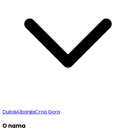
Dubai
Albanija
Crna Gora
O nama