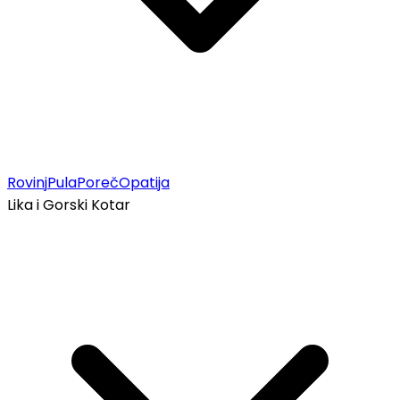
Rovinj
Pula
Poreč
Opatija
Lika i Gorski Kotar