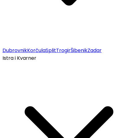
Dubrovnik
Korčula
Split
Trogir
Šibenik
Zadar
Istra i Kvarner