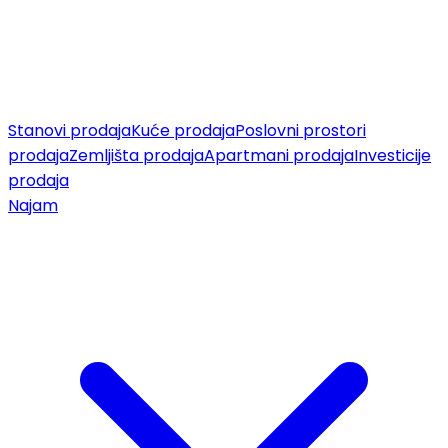
Stanovi prodaja
Kuće prodaja
Poslovni prostori
prodaja
Zemljišta prodaja
Apartmani prodaja
Investicije
prodaja
Najam