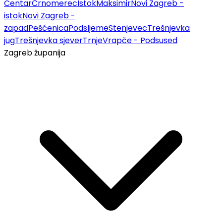
Centar
Črnomerec
Istok
Maksimir
Novi Zagreb -
istok
Novi Zagreb -
zapad
Pešćenica
Podsljeme
Stenjevec
Trešnjevka
jug
Trešnjevka sjever
Trnje
Vrapče - Podsused
Zagreb županija