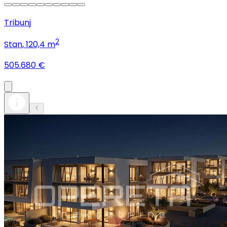
Tribunj
2
Stan
, 120,4 m
505.680 €