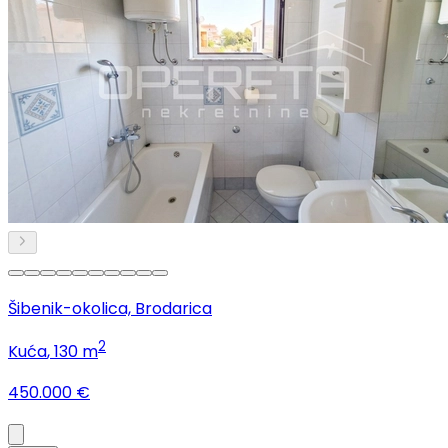
Šibenik-okolica, Brodarica
2
Kuća
, 130 m
450.000 €