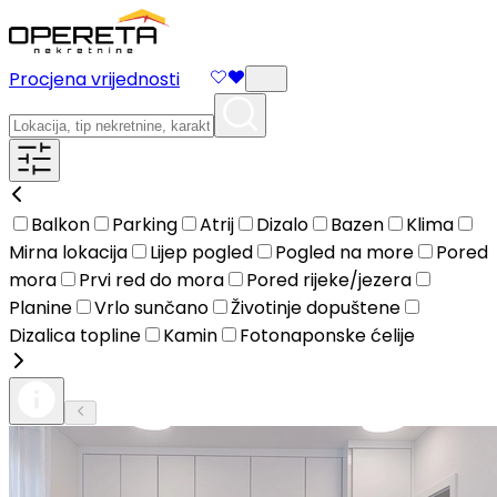
Procjena vrijednosti
Balkon
Parking
Atrij
Dizalo
Bazen
Klima
Mirna lokacija
Lijep pogled
Pogled na more
Pored
mora
Prvi red do mora
Pored rijeke/jezera
Planine
Vrlo sunčano
Životinje dopuštene
Dizalica topline
Kamin
Fotonaponske ćelije