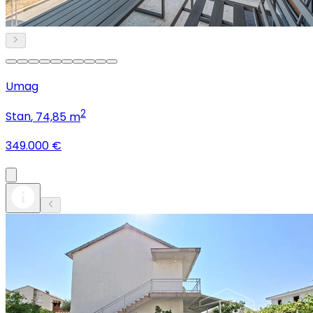
Umag
2
Stan
, 74,85 m
349.000 €