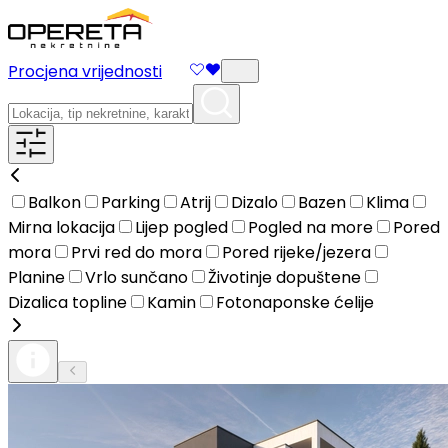
Procjena vrijednosti
Balkon
Parking
Atrij
Dizalo
Bazen
Klima
Mirna lokacija
Lijep pogled
Pogled na more
Pored
mora
Prvi red do mora
Pored rijeke/jezera
Planine
Vrlo sunčano
Životinje dopuštene
Dizalica topline
Kamin
Fotonaponske ćelije