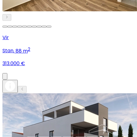
Vir
2
Stan
, 88 m
313.000 €