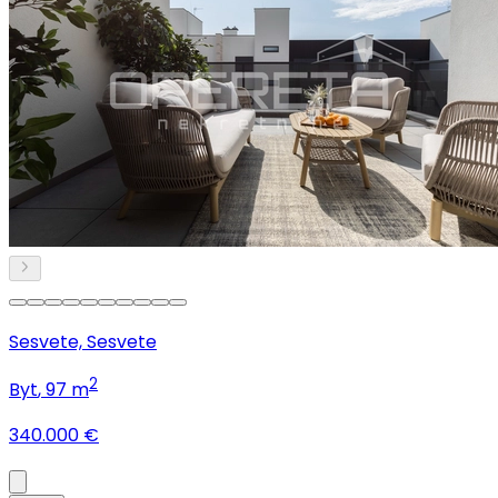
Sesvete, Sesvete
2
Byt
, 97 m
340.000 €