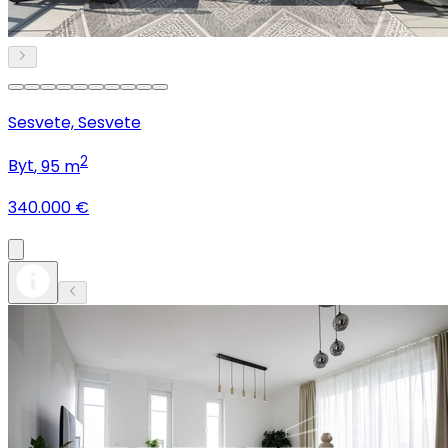
Sesvete, Sesvete
2
Byt
, 95 m
340.000 €