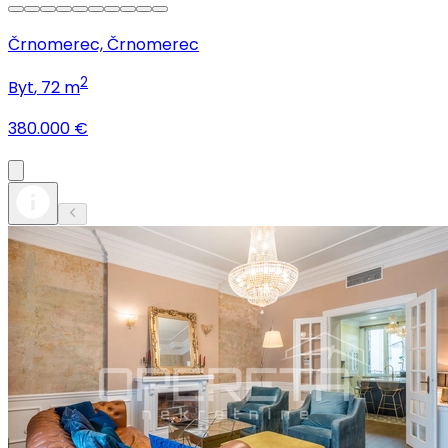
Črnomerec, Črnomerec
2
Byt
, 72 m
380.000 €