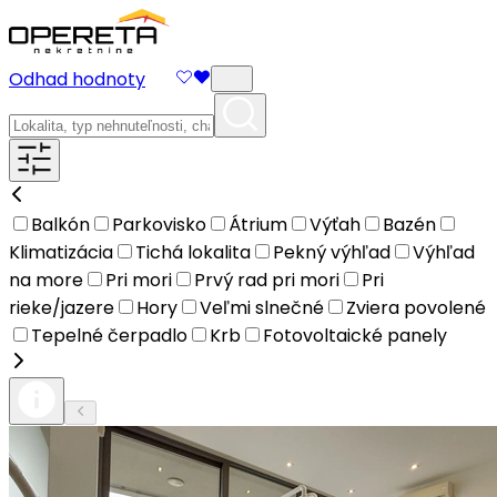
Odhad hodnoty
Balkón
Parkovisko
Átrium
Výťah
Bazén
Klimatizácia
Tichá lokalita
Pekný výhľad
Výhľad
na more
Pri mori
Prvý rad pri mori
Pri
rieke/jazere
Hory
Veľmi slnečné
Zviera povolené
Tepelné čerpadlo
Krb
Fotovoltaické panely