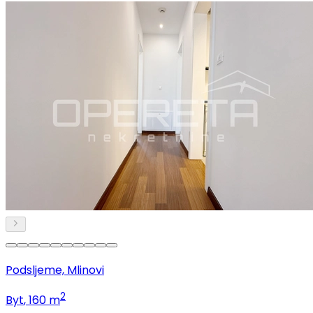
Podsljeme, Mlinovi
2
Byt
, 160 m