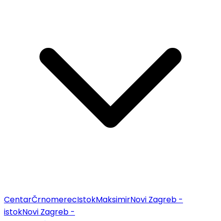
Centar
Črnomerec
Istok
Maksimir
Novi Zagreb -
istok
Novi Zagreb -