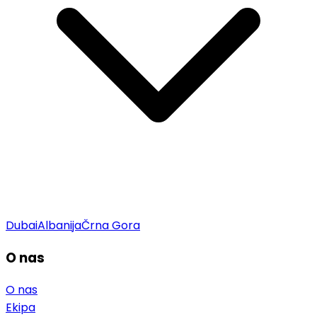
Dubai
Albanija
Črna Gora
O nas
O nas
Ekipa