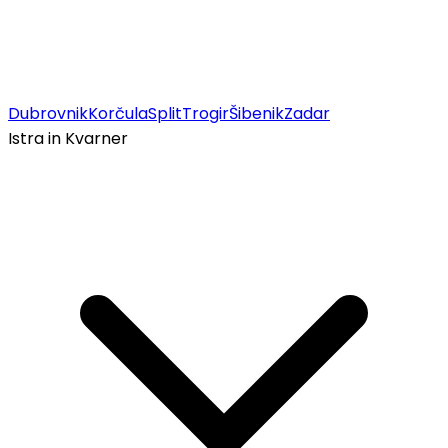
Dubrovnik
Korčula
Split
Trogir
Šibenik
Zadar
Istra in Kvarner