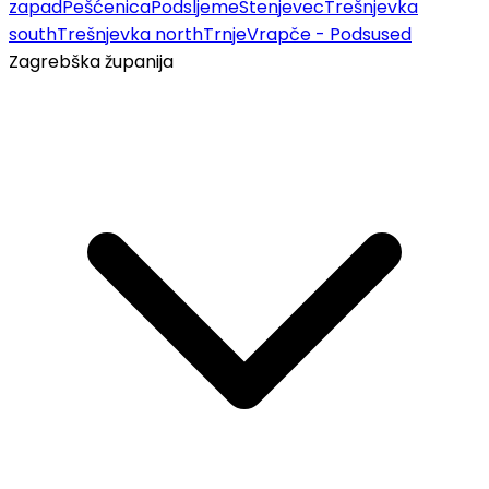
zapad
Pešćenica
Podsljeme
Stenjevec
Trešnjevka
south
Trešnjevka north
Trnje
Vrapče - Podsused
Zagrebška županija