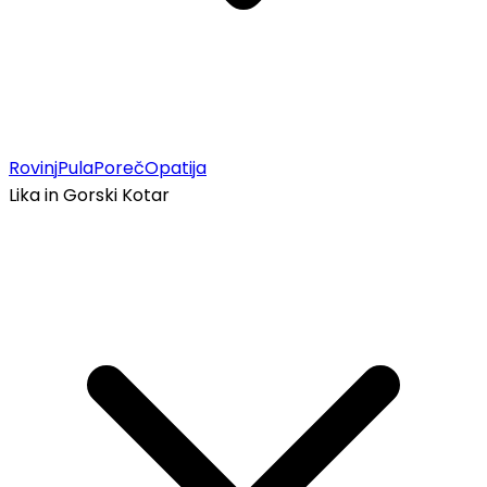
Rovinj
Pula
Poreč
Opatija
Lika in Gorski Kotar