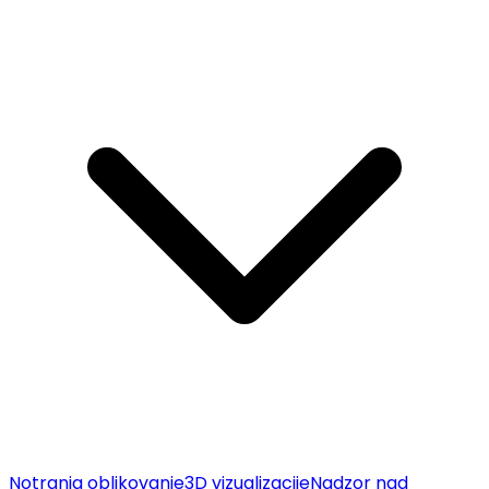
Notranja oblikovanje
3D vizualizacije
Nadzor nad