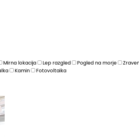
Mirna lokacija
Lep razgled
Pogled na morje
Zrave
alka
Kamin
Fotovoltaika