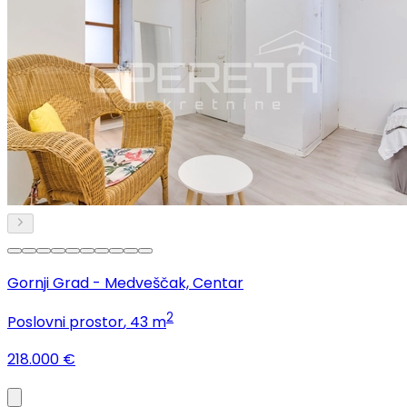
Gornji Grad - Medveščak, Centar
2
Poslovni prostor
, 43 m
218.000 €