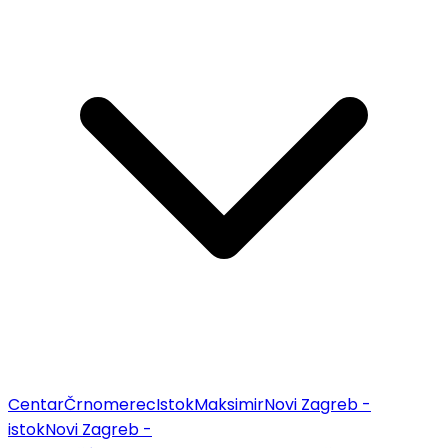
Centar
Črnomerec
Istok
Maksimir
Novi Zagreb -
istok
Novi Zagreb -