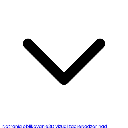
Notranja oblikovanje
3D vizualizacije
Nadzor nad