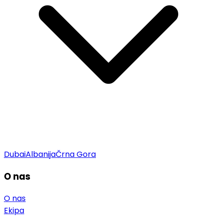
Dubai
Albanija
Črna Gora
O nas
O nas
Ekipa