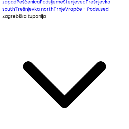
zapad
Pešćenica
Podsljeme
Stenjevec
Trešnjevka
south
Trešnjevka north
Trnje
Vrapče - Podsused
Zagrebška županija