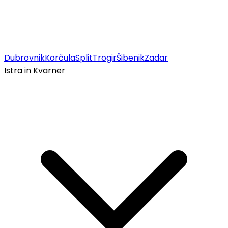
Dubrovnik
Korčula
Split
Trogir
Šibenik
Zadar
Istra in Kvarner