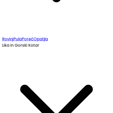
Rovinj
Pula
Poreč
Opatija
Lika in Gorski Kotar