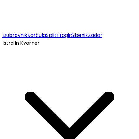
Dubrovnik
Korčula
Split
Trogir
Šibenik
Zadar
Istra in Kvarner