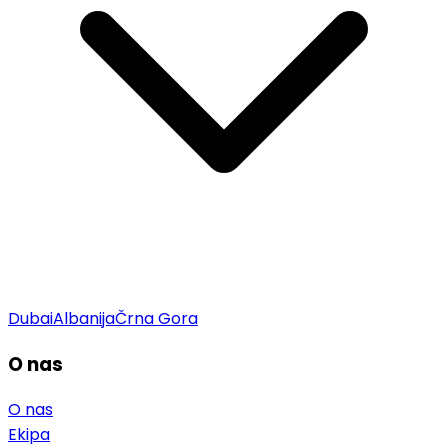
Dubai
Albanija
Črna Gora
O nas
O nas
Ekipa