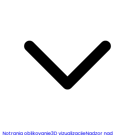
Notranja oblikovanje
3D vizualizacije
Nadzor nad