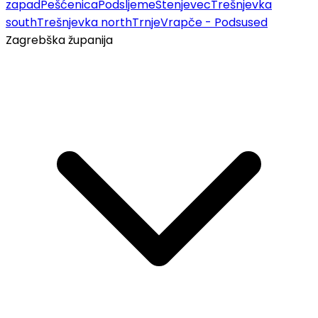
zapad
Pešćenica
Podsljeme
Stenjevec
Trešnjevka
south
Trešnjevka north
Trnje
Vrapče - Podsused
Zagrebška županija