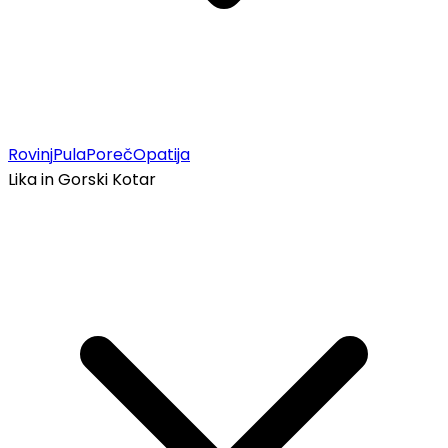
Rovinj
Pula
Poreč
Opatija
Lika in Gorski Kotar