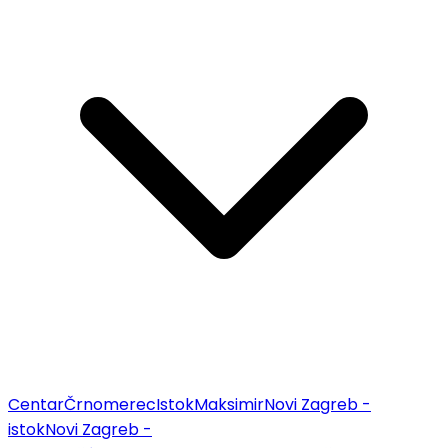
Centar
Črnomerec
Istok
Maksimir
Novi Zagreb -
istok
Novi Zagreb -