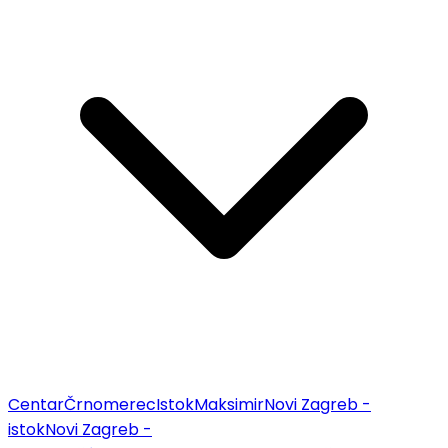
Centar
Črnomerec
Istok
Maksimir
Novi Zagreb -
istok
Novi Zagreb -