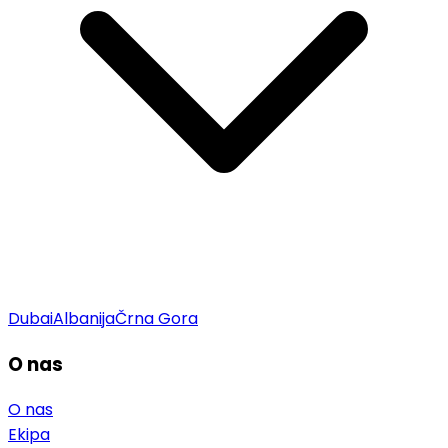
Dubai
Albanija
Črna Gora
O nas
O nas
Ekipa