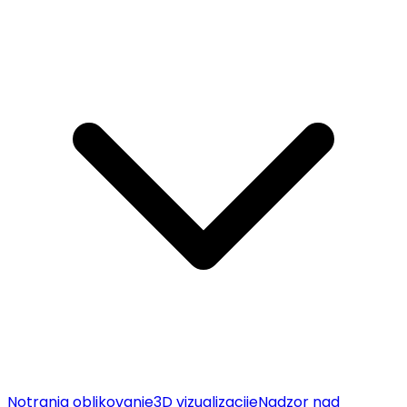
Notranja oblikovanje
3D vizualizacije
Nadzor nad