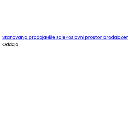
Stanovanja prodaja
Hiše sale
Poslovni prostor prodaja
Zem
Oddaja