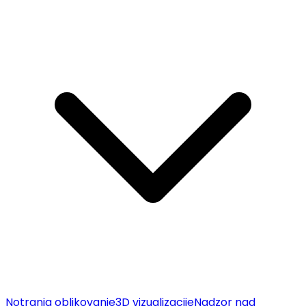
Notranja oblikovanje
3D vizualizacije
Nadzor nad