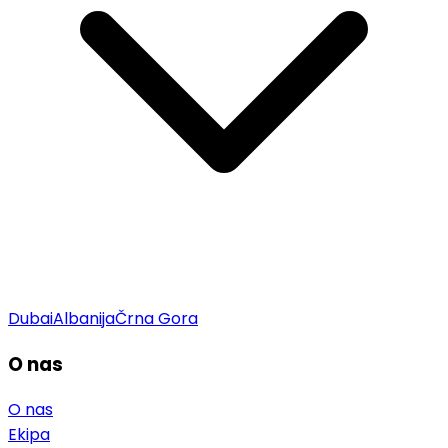
Dubai
Albanija
Črna Gora
O nas
O nas
Ekipa