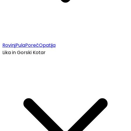
Rovinj
Pula
Poreč
Opatija
Lika in Gorski Kotar