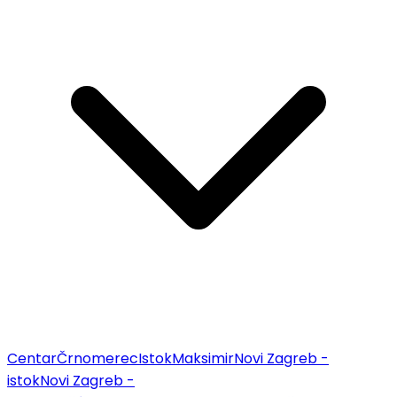
Centar
Črnomerec
Istok
Maksimir
Novi Zagreb -
istok
Novi Zagreb -