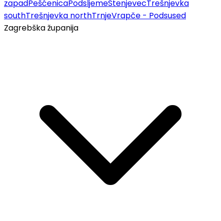
zapad
Pešćenica
Podsljeme
Stenjevec
Trešnjevka
south
Trešnjevka north
Trnje
Vrapče - Podsused
Zagrebška županija