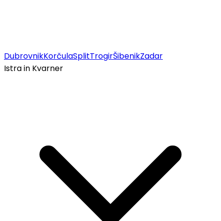
Dubrovnik
Korčula
Split
Trogir
Šibenik
Zadar
Istra in Kvarner