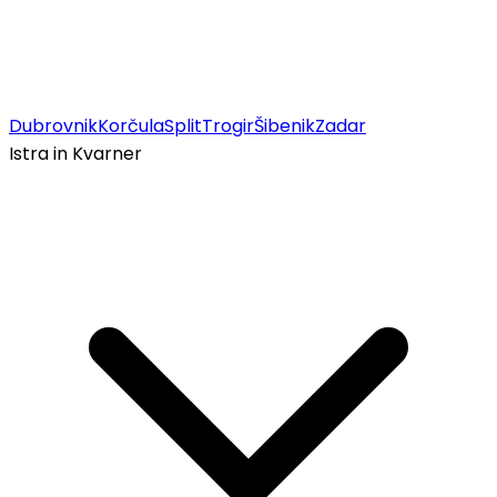
Dubrovnik
Korčula
Split
Trogir
Šibenik
Zadar
Istra in Kvarner