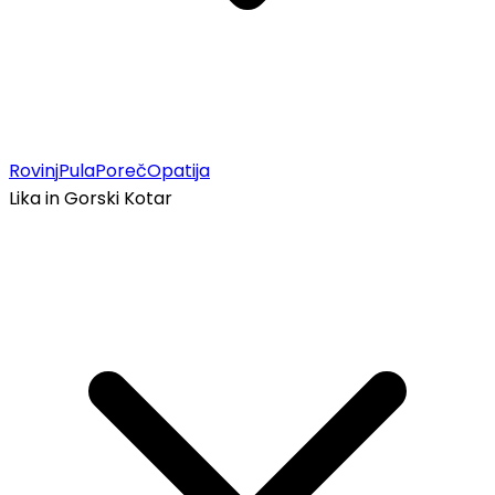
Rovinj
Pula
Poreč
Opatija
Lika in Gorski Kotar