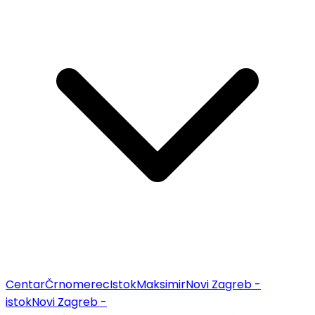
Centar
Črnomerec
Istok
Maksimir
Novi Zagreb -
istok
Novi Zagreb -