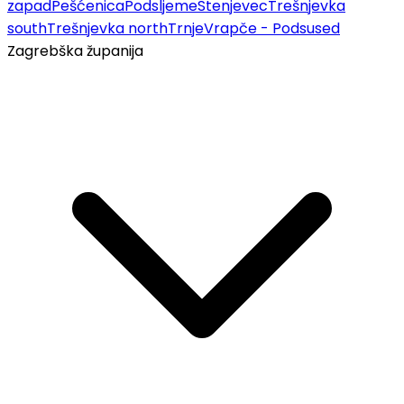
zapad
Pešćenica
Podsljeme
Stenjevec
Trešnjevka
south
Trešnjevka north
Trnje
Vrapče - Podsused
Zagrebška županija