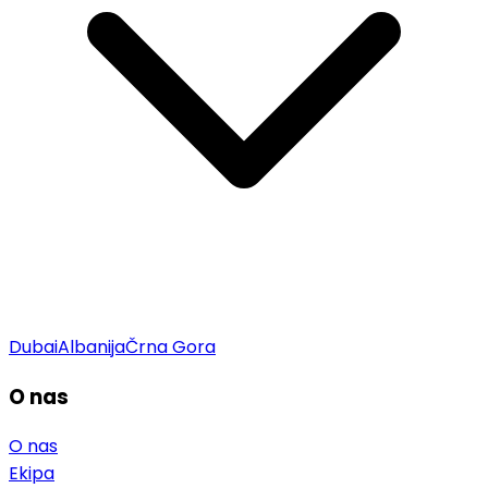
Dubai
Albanija
Črna Gora
O nas
O nas
Ekipa