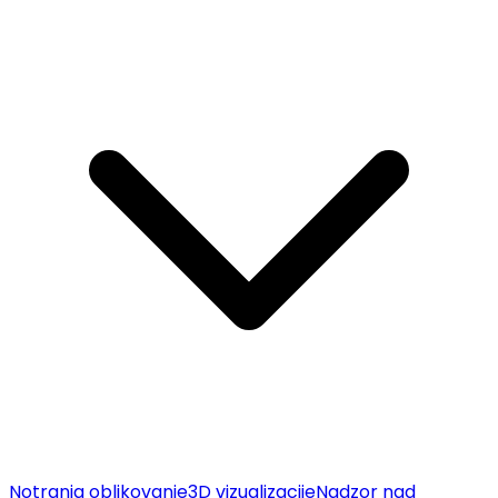
Notranja oblikovanje
3D vizualizacije
Nadzor nad