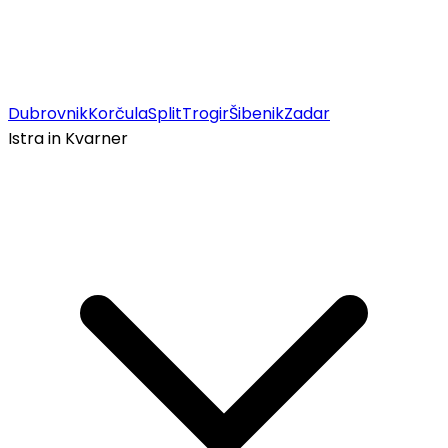
Dubrovnik
Korčula
Split
Trogir
Šibenik
Zadar
Istra in Kvarner