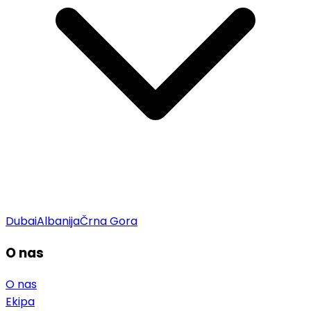
Dubai
Albanija
Črna Gora
O nas
O nas
Ekipa