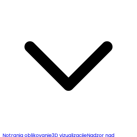
Notranja oblikovanje
3D vizualizacije
Nadzor nad