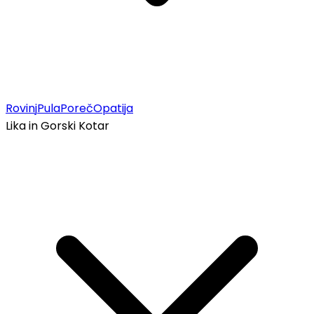
Rovinj
Pula
Poreč
Opatija
Lika in Gorski Kotar