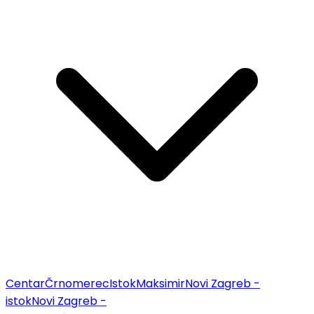
Centar
Črnomerec
Istok
Maksimir
Novi Zagreb -
istok
Novi Zagreb -