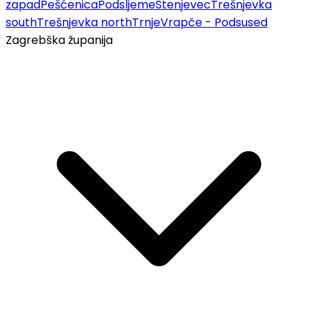
zapad
Pešćenica
Podsljeme
Stenjevec
Trešnjevka
south
Trešnjevka north
Trnje
Vrapče - Podsused
Zagrebška županija