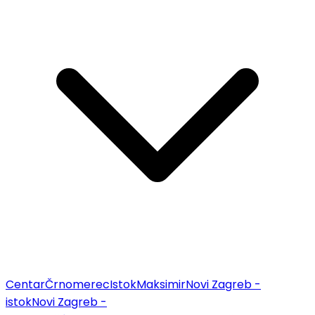
Centar
Črnomerec
Istok
Maksimir
Novi Zagreb -
istok
Novi Zagreb -