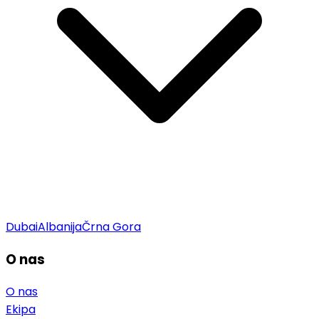
Dubai
Albanija
Črna Gora
O nas
O nas
Ekipa