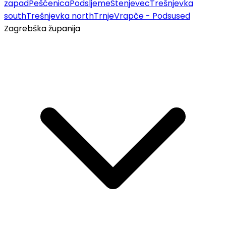
zapad
Pešćenica
Podsljeme
Stenjevec
Trešnjevka
south
Trešnjevka north
Trnje
Vrapče - Podsused
Zagrebška županija