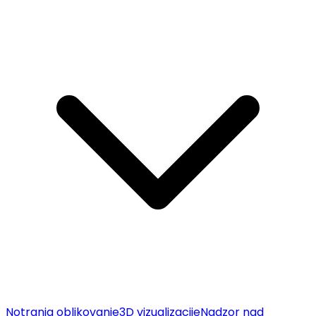
Notranja oblikovanje
3D vizualizacije
Nadzor nad