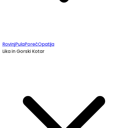
Rovinj
Pula
Poreč
Opatija
Lika in Gorski Kotar