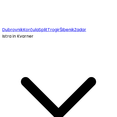
Dubrovnik
Korčula
Split
Trogir
Šibenik
Zadar
Istra in Kvarner