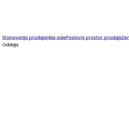
Stanovanja prodaja
Hiše sale
Poslovni prostor prodaja
Zem
Oddaja