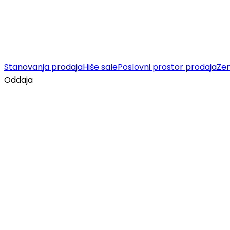
Stanovanja prodaja
Hiše sale
Poslovni prostor prodaja
Zem
Oddaja