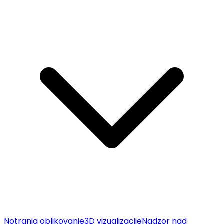
Notranja oblikovanje
3D vizualizacije
Nadzor nad