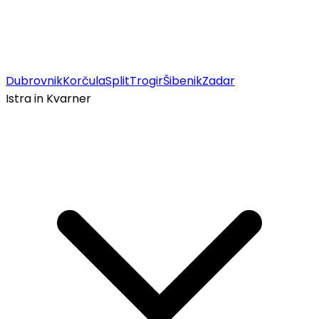
Dubrovnik
Korčula
Split
Trogir
Šibenik
Zadar
Istra in Kvarner