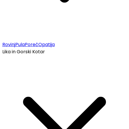
Rovinj
Pula
Poreč
Opatija
Lika in Gorski Kotar