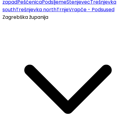
zapad
Pešćenica
Podsljeme
Stenjevec
Trešnjevka
south
Trešnjevka north
Trnje
Vrapče - Podsused
Zagrebška županija