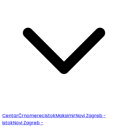
Centar
Črnomerec
Istok
Maksimir
Novi Zagreb -
istok
Novi Zagreb -