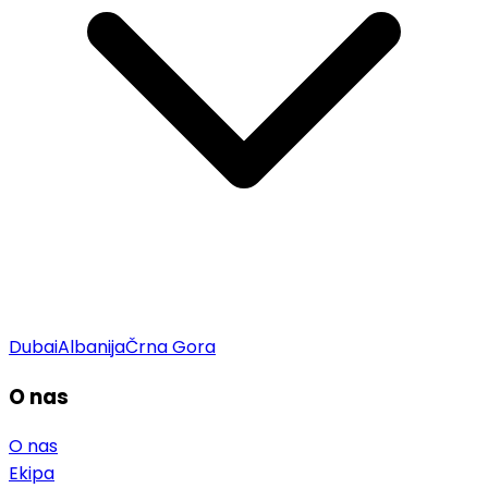
Dubai
Albanija
Črna Gora
O nas
O nas
Ekipa