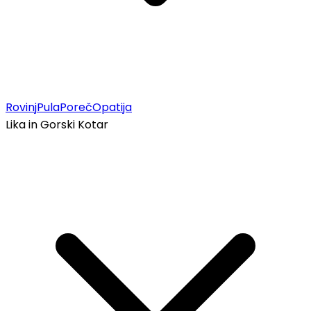
Rovinj
Pula
Poreč
Opatija
Lika in Gorski Kotar