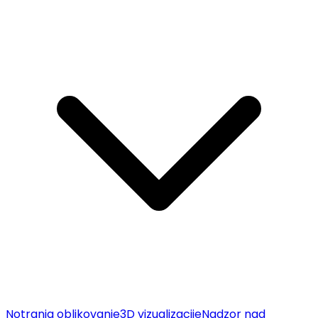
Notranja oblikovanje
3D vizualizacije
Nadzor nad