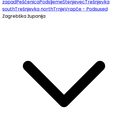
zapad
Pešćenica
Podsljeme
Stenjevec
Trešnjevka
south
Trešnjevka north
Trnje
Vrapče - Podsused
Zagrebška županija