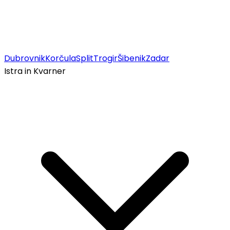
Dubrovnik
Korčula
Split
Trogir
Šibenik
Zadar
Istra in Kvarner