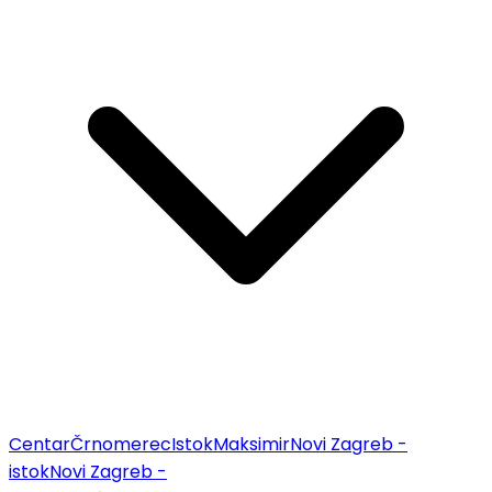
Centar
Črnomerec
Istok
Maksimir
Novi Zagreb -
istok
Novi Zagreb -