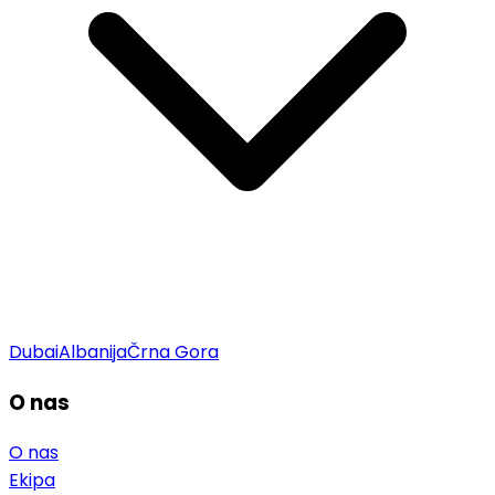
Dubai
Albanija
Črna Gora
O nas
O nas
Ekipa