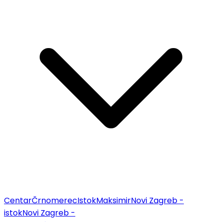
Centar
Črnomerec
Istok
Maksimir
Novi Zagreb -
istok
Novi Zagreb -