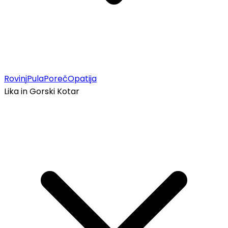
Rovinj
Pula
Poreč
Opatija
Lika in Gorski Kotar