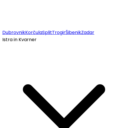
Dubrovnik
Korčula
Split
Trogir
Šibenik
Zadar
Istra in Kvarner