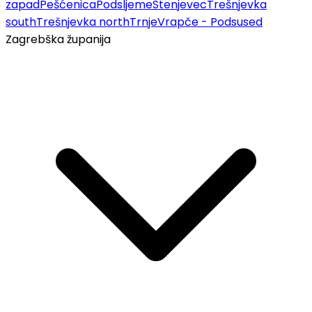
zapad
Pešćenica
Podsljeme
Stenjevec
Trešnjevka
south
Trešnjevka north
Trnje
Vrapče - Podsused
Zagrebška županija