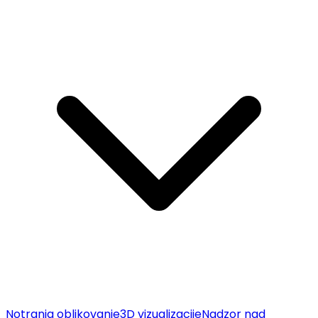
Notranja oblikovanje
3D vizualizacije
Nadzor nad