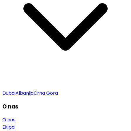
Dubai
Albanija
Črna Gora
O nas
O nas
Ekipa