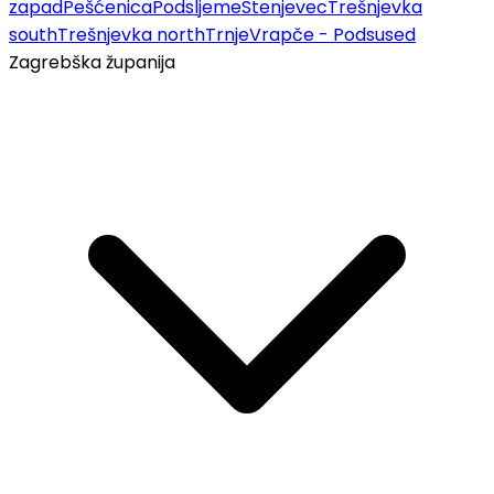
zapad
Pešćenica
Podsljeme
Stenjevec
Trešnjevka
south
Trešnjevka north
Trnje
Vrapče - Podsused
Zagrebška županija