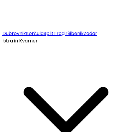
Dubrovnik
Korčula
Split
Trogir
Šibenik
Zadar
Istra in Kvarner