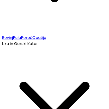
Rovinj
Pula
Poreč
Opatija
Lika in Gorski Kotar