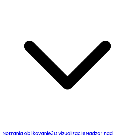
Notranja oblikovanje
3D vizualizacije
Nadzor nad