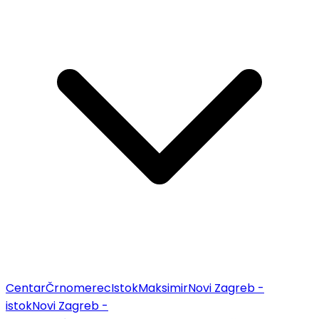
Centar
Črnomerec
Istok
Maksimir
Novi Zagreb -
istok
Novi Zagreb -