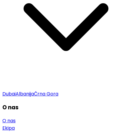
Dubai
Albanija
Črna Gora
O nas
O nas
Ekipa