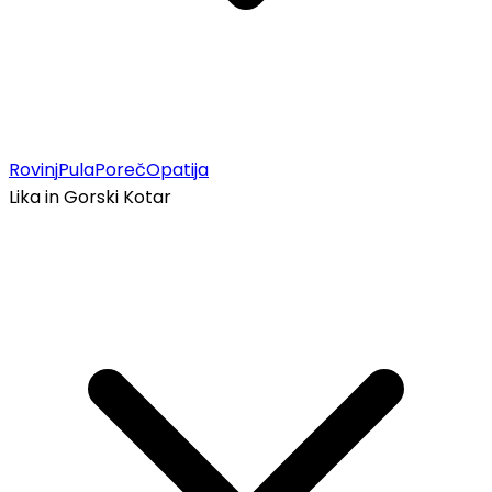
Rovinj
Pula
Poreč
Opatija
Lika in Gorski Kotar