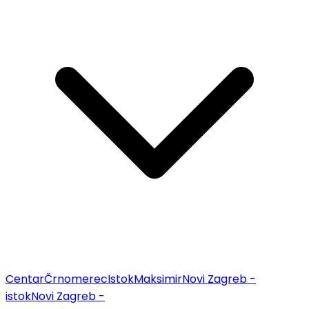
Centar
Črnomerec
Istok
Maksimir
Novi Zagreb -
istok
Novi Zagreb -