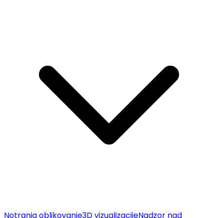
Notranja oblikovanje
3D vizualizacije
Nadzor nad