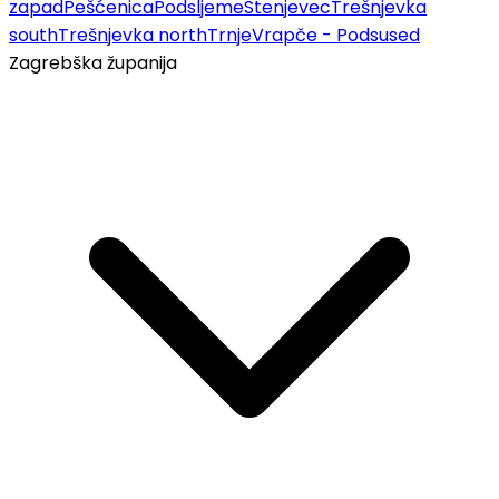
zapad
Pešćenica
Podsljeme
Stenjevec
Trešnjevka
south
Trešnjevka north
Trnje
Vrapče - Podsused
Zagrebška županija