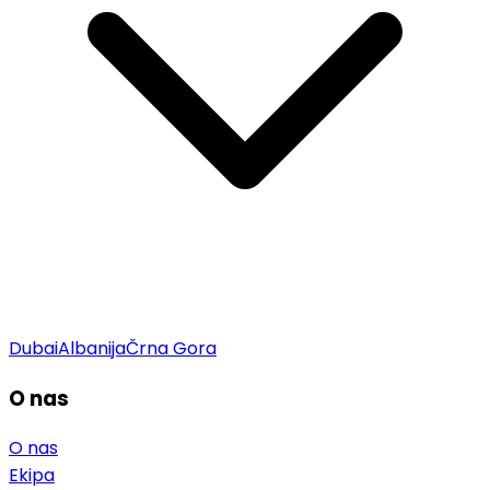
Dubai
Albanija
Črna Gora
O nas
O nas
Ekipa