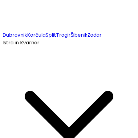
Dubrovnik
Korčula
Split
Trogir
Šibenik
Zadar
Istra in Kvarner