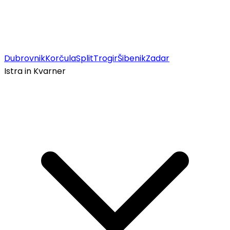
Dubrovnik
Korčula
Split
Trogir
Šibenik
Zadar
Istra in Kvarner