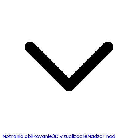
Notranja oblikovanje
3D vizualizacije
Nadzor nad