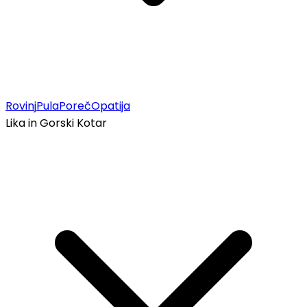
Rovinj
Pula
Poreč
Opatija
Lika in Gorski Kotar