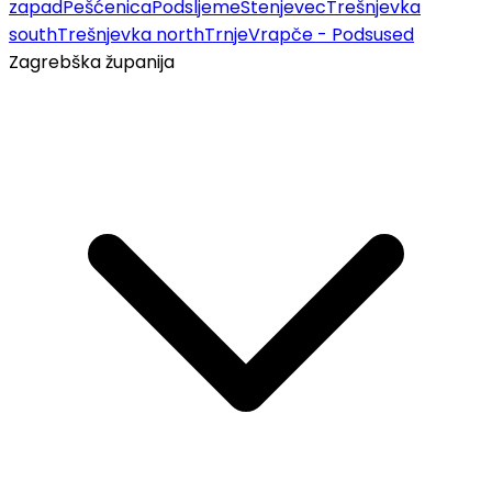
zapad
Pešćenica
Podsljeme
Stenjevec
Trešnjevka
south
Trešnjevka north
Trnje
Vrapče - Podsused
Zagrebška županija