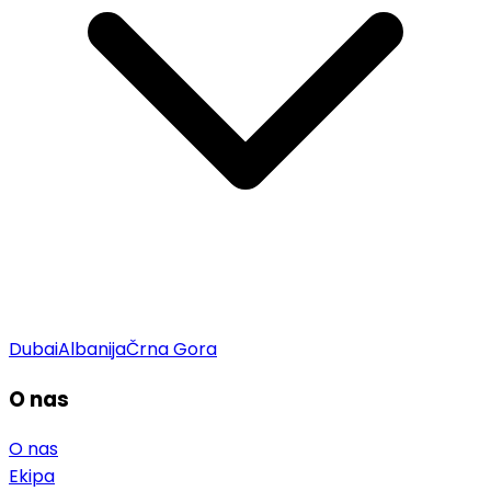
Dubai
Albanija
Črna Gora
O nas
O nas
Ekipa