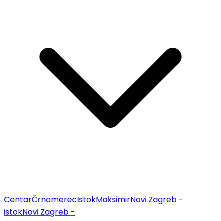
Centar
Črnomerec
Istok
Maksimir
Novi Zagreb -
istok
Novi Zagreb -