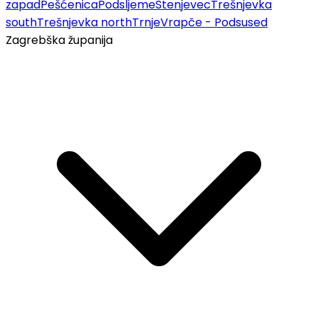
zapad
Pešćenica
Podsljeme
Stenjevec
Trešnjevka
south
Trešnjevka north
Trnje
Vrapče - Podsused
Zagrebška županija