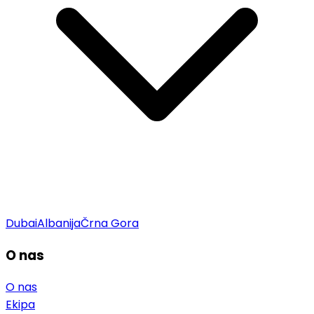
Dubai
Albanija
Črna Gora
O nas
O nas
Ekipa