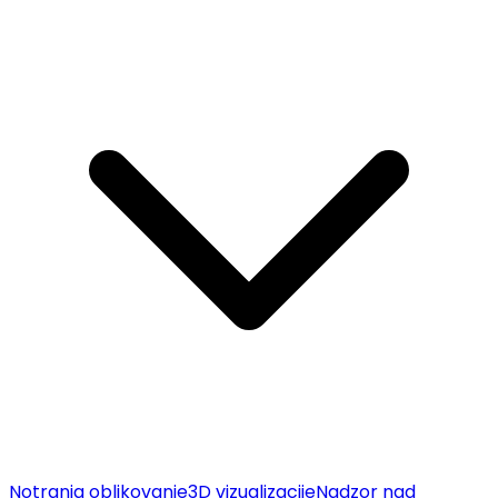
Notranja oblikovanje
3D vizualizacije
Nadzor nad