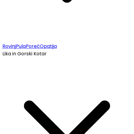
Rovinj
Pula
Poreč
Opatija
Lika in Gorski Kotar