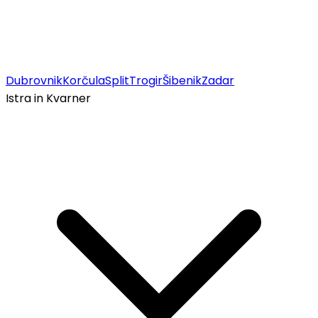
Dubrovnik
Korčula
Split
Trogir
Šibenik
Zadar
Istra in Kvarner