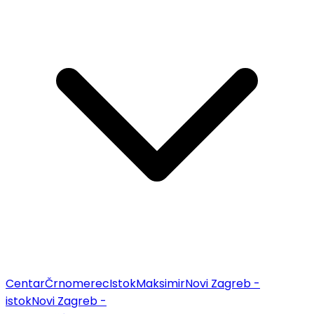
Centar
Črnomerec
Istok
Maksimir
Novi Zagreb -
istok
Novi Zagreb -